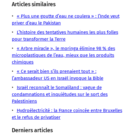
sens
sens
sens
sens
sens
sens
sens
Articles similaires
/
/
/
/
/
/
/
LMOUS
LMOUS
LMOUS
LMOUS
LMOUS
« Plus une goutte d’eau ne coulera » : l’Inde veut
LMOUS
LMOUS
–
–
–
–
–
priver d’eau le Pakistan
–
–
Barrage
les
sur
de
L’histoire des tentatives humaines les plus folles
de
Égypte
tensions
fond
pour transformer la Terre
la
développement
Éthiopie
avec
de
Renaissance
pour
« Arbre miracle », le moringa élimine 98 % des
Nil
l’Égypte
partage
sur
l’Éthiopie,
microplastiques de l’eau, mieux que les produits
« Symbole
et
de
le
le
chimiques
le
l’eau,
Nil
barrage
« Ce serait bien s’ils prenaient tout » :
Soudan,
explique
cristallise
l’ambassadeur US en Israël invoque la Bible
la
Israël reconnaît le Somaliland : vague de
condamnations et inquiétudes sur le sort des
Palestiniens
Hydroélectricité : la France coincée entre Bruxelles
et le refus de privatiser
Derniers articles