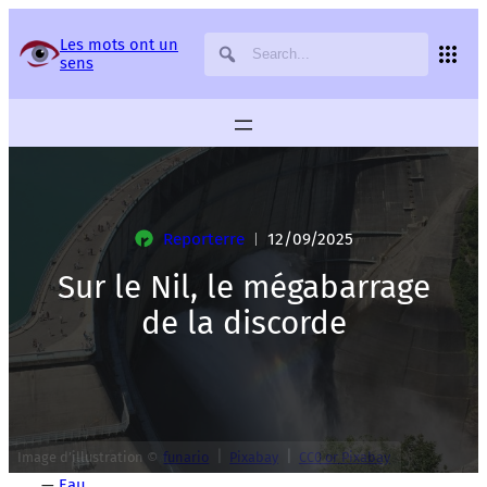
Panneau de gestion des services
Les mots ont un
sens
Reporterre
12/09/2025
|
Sur le Nil, le mégabarrage
de la discorde
|
|
Image d’illustration ©
funario
Pixabay
CC0 or Pixabay
—
Eau