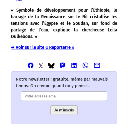
« Symbole de développement pour l’Éthiopie, le
barrage de la Renaissance sur le Nil cristallise les
tensions avec l’Égypte et le Soudan, sur fond de
partage de l’eau, explique la chercheuse Leila
Oulkebous. »
➔ Voir sur le site « Reporterre »
Partager
Partager
Partager
Partager
Partager
Partager
Partager
cet
cet
cet
cet
cet
cet
cet
article
article
article
article
article
article
article
Notre newsletter : gratuite, même par mauvais
via
via
via
via
via
via
via
temps. On envoie quand on y pense…
Email
Facebook
Mastodon
Linkedin
Whatsapp
Bluesky
Twitter
–
–
–
–
–
–
–
Les
Les
Les
Les
Les
Les
Les
mots
mots
mots
mots
mots
Je m’inscris
mots
mots
ont
ont
ont
ont
ont
ont
ont
un
un
un
un
un
un
un