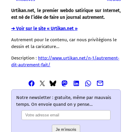
Urtikan.net, le premier webdo satirique sur Internet,
est né de l’idée de faire un journal autrement.
➔ Voir sur le site « Urtikan.net »
Autrement pour le contenu, car nous privilégions le
dessin et la caricature…
Description :
http://www.urtikan.net/n-1/autrement-
dit-autrement-fait/
Partager
Partager
Partager
Partager
Partager
Partager
Partager
cet
cet
cet
cet
cet
cet
cet
article
article
article
article
article
article
article
Notre newsletter : gratuite, même par mauvais
via
via
via
via
via
via
via
temps. On envoie quand on y pense…
Email
Facebook
Mastodon
Linkedin
Whatsapp
Bluesky
Twitter
–
–
–
–
–
–
–
Les
Les
Les
Les
Les
Les
Les
mots
mots
mots
mots
mots
Je m’inscris
mots
mots