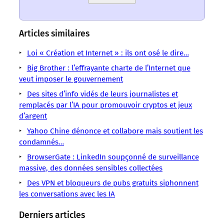
ont
ont
ont
ont
ont
ont
ont
un
un
un
un
un
un
un
sens
sens
sens
sens
sens
sens
sens
Articles similaires
/
/
/
/
/
/
/
LMOUS
LMOUS
LMOUS
LMOUS
LMOUS
Loi « Création et Internet » : ils ont osé le dire…
LMOUS
LMOUS
–
–
–
–
–
–
–
Big Brother : l’effrayante charte de l’Internet que
Description
Initiatives
est
autrement.
nous
le
veut imposer le gouvernement
Internet
:
Internet
né
Autrement
privilégions
premier
Navigateur
Des sites d’info vidés de leurs journalistes et
http://www.urtik
Moteurs
de
pour
le
webdo
Internet
remplacés par l’IA pour promouvoir cryptos et jeux
1/autrement-
de
l’idée
le
dessin
satirique
Urtikan.net,
d’argent
dit-
recherche
de
contenu,
et
sur
Yahoo Chine dénonce et collabore mais soutient les
autrement-
faire
car
la
Internet,
condamnés…
fait/
un
caricature…
journal
BrowserGate : LinkedIn soupçonné de surveillance
massive, des données sensibles collectées
Des VPN et bloqueurs de pubs gratuits siphonnent
les conversations avec les IA
Derniers articles