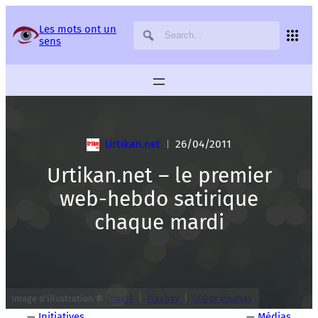
Panneau de gestion des services
Les mots ont un
sens
Urtikan.net
26/04/2011
|
Urtikan.net – le premier
web-hebdo satirique
chaque mardi
|
|
Image d’illustration ©
704417
Pixabay
CC0 or Pixabay
—
Initiatives
—
Médias