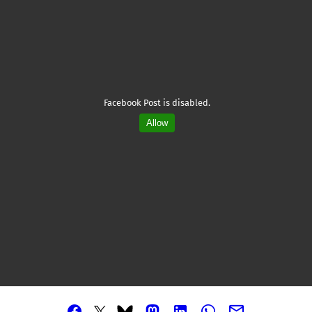
Facebook Post is disabled.
Allow
Partager
Partager
Partager
Partager
Partager