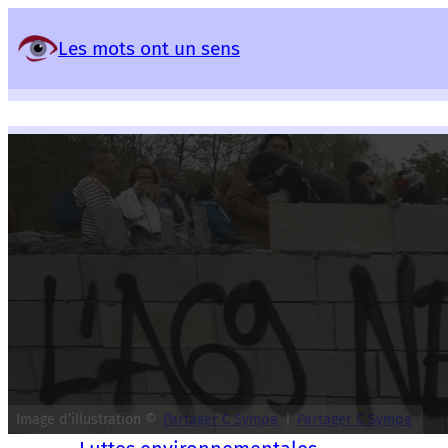
Panneau de gestion des services
Les mots ont un sens
Image d’illustration ©
Partager C Sympa
|
Partager C Sympa