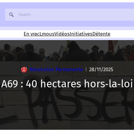
En vrac
Lmous
Vidéos
Initiatives
Détente
Révolution Permanente
28/11/2025
|
A69 : 40 hectares hors‑la‑loi