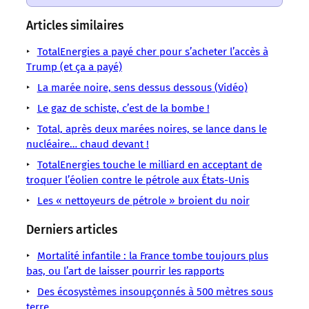
un
un
un
un
un
un
un
sens
sens
sens
sens
sens
sens
sens
Articles similaires
/
/
/
/
/
/
/
LMOUS
LMOUS
LMOUS
LMOUS
LMOUS
TotalEnergies a payé cher pour s’acheter l’accès à
LMOUS
LMOUS
–
–
–
–
–
Trump (et ça a payé)
–
–
des
Eau
d’hydrocarbures
d’anciens
depuis
permien,
La marée noire, sens dessus dessous (Vidéo)
de
geysers
États-
du
puits
des
un
shiste
Le gaz de schiste, c’est de la bombe !
d’eau
Unis
sud
de
décennies
territoire
Pollution
toxique.
Hydrocarbures
des
pétrole
laissent
Total, après deux marées noires, se lance dans le
riche
Texas
L’industrie
nucléaire… chaud devant !
Pétrole
États-
pourtant
s’échapper
en
« Dans
pétrolière
Pétrole
Unis,
scellés
TotalEnergies touche le milliard en acceptant de
réserves
le
troquer l’éolien contre le pétrole aux États-Unis
bassin
Les « nettoyeurs de pétrole » broient du noir
Derniers articles
Mortalité infantile : la France tombe toujours plus
bas, ou l’art de laisser pourrir les rapports
Des écosystèmes insoupçonnés à 500 mètres sous
terre