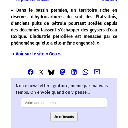
« Dans le bassin permien, un territoire riche en
réserves d’hydrocarbures du sud des États-Unis,
d’anciens puits de pétrole pourtant scellés depuis
des décennies laissent s’échapper des geysers d’eau
toxique. L’industrie pétrolière est menacée par ce
phénomène qu’elle a elle-même engendré. »
➔ Voir sur le site « Geo »
Partager
Partager
Partager
Partager
Partager
Partager
Partager
cet
cet
cet
cet
cet
cet
cet
article
article
article
article
article
article
article
Notre newsletter : gratuite, même par mauvais
via
via
via
via
via
via
via
temps. On envoie quand on y pense…
Email
Facebook
Mastodon
Linkedin
Whatsapp
Bluesky
Twitter
–
–
–
–
–
–
–
Les
Les
Les
Les
Les
Les
Les
mots
mots
mots
mots
mots
Je m’inscris
mots
mots
ont
ont
ont
ont
ont
ont
ont