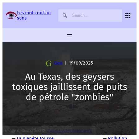
Panneau de gestion des services
Les mots ont un
sens
Geo
19/09/2025
|
Au Texas, des geysers
toxiques jaillissent de puits
de pétrole "zombies"
Image d’illustration ©
capture vidéo Bloomberg
—
La planète tousse
—
Pollution