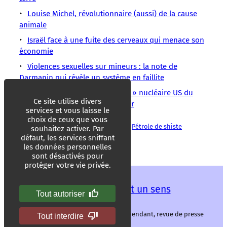
Louise Michel, révolutionnaire (aussi) de la cause
animale
Israël face à une fuite des cerveaux qui menace son
économie
Violences sexuelles sur mineurs : la note de
Darmanin qui révèle un système en faillite
Dôme de Runit : le « tombeau » nucléaire US du
Ce site utilise divers
Pacifique commence à se fissurer
services et vous laisse le
choix de ceux que vous
Eau
États-Unis
Hydrocarbures
Pétrole
Pétrole de shiste
souhaitez activer. Par
Pollution
Texas
défaut, les services sniffant
les données personnelles
sont désactivés pour
protéger votre vie privée.
Les mots ont un sens
Tout autoriser
Les mots ont un sens, média libre et indépendant, revue de presse
Tout interdire
alternative.