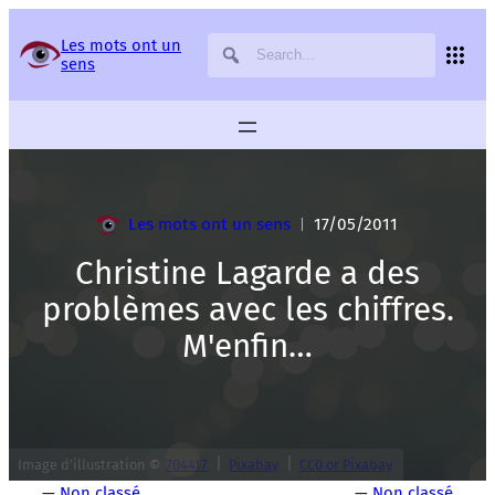
Panneau de gestion des services
Les mots ont un
sens
Les mots ont un sens
17/05/2011
|
Christine Lagarde a des
problèmes avec les chiffres.
M'enfin…
|
|
Image d’illustration ©
704417
Pixabay
CC0 or Pixabay
—
Non classé
—
Non classé