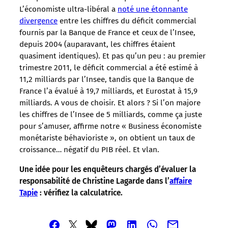
L’économiste ultra-libéral a
noté une étonnante
divergence
entre les chiffres du déficit commercial
fournis par la Banque de France et ceux de l’Insee,
depuis 2004 (auparavant, les chiffres étaient
quasiment identiques). Et pas qu’un peu : au premier
trimestre 2011, le déficit commercial a été estimé à
11,2 milliards par l’Insee, tandis que la Banque de
France l’a évalué à 19,7 milliards, et Eurostat à 15,9
milliards. A vous de choisir. Et alors ? Si l’on majore
les chiffres de l’Insee de 5 milliards, comme ça juste
pour s’amuser, affirme notre « Business économiste
monétariste béhavioriste », on obtient un taux de
croissance… négatif du PIB réel. Et vlan.
Une idée pour les enquêteurs chargés d’évaluer la
responsabilité de Christine Lagarde dans l’
affaire
Tapie
: vérifiez la calculatrice.
Partager
Partager
Partager
Partager
Partager
Partager
Partager