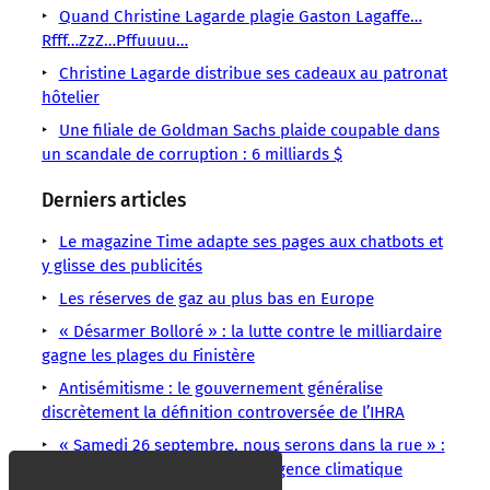
en
Quand Christine Lagarde plagie Gaston Lagaffe…
!
baisse
Rfff…ZzZ…Pffuuuu…
Sauf
et
Christine Lagarde distribue ses cadeaux au patronat
hôtelier
Une filiale de Goldman Sachs plaide coupable dans
un scandale de corruption : 6 milliards $
Derniers articles
Le magazine Time adapte ses pages aux chatbots et
y glisse des publicités
Les réserves de gaz au plus bas en Europe
« Désarmer Bolloré » : la lutte contre le milliardaire
gagne les plages du Finistère
Antisémitisme : le gouvernement généralise
discrètement la définition controversée de l’IHRA
« Samedi 26 septembre, nous serons dans la rue » :
appel citoyen pour un plan d’urgence climatique