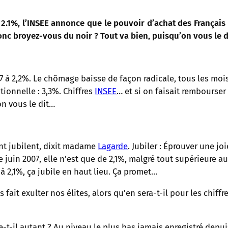
 2.1%, l’INSEE annonce que le pouvoir d’achat des Français
onc broyez-vous du noir ? Tout va bien, puisqu’on vous le di
 à 2,2%. Le chômage baisse de façon radicale, tous les mois d
ionnelle : 3,3%. Chiffres
INSEE
… et si on faisait rembourser 
’on vous le dit…
ent jubilent, dixit madame
Lagarde
. Jubiler : Éprouver une j
juin 2007, elle n’est que de 2,1%, malgré tout supérieure a
à 2,1%, ça jubile en haut lieu. Ça promet…
 fait exulter nos élites, alors qu’en sera-t-il pour les chif
t-il autant ? Au niveau le plus bas jamais enregistré depuis