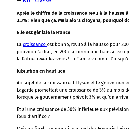
—
Non classé
Après le chiffre
de la croissance
revu à la hausse à
3.3% ! Rien que ça. Mais alors citoyens, pourquoi d
Elle est géniale la France
La
croissance
est bonne, revue à la hausse pour 2007
pouvoir d’achat, en 2007, a connu une hausse except
la Patrie, réveillez-vous ! La France va bien ! Puisqu
Jubilation en haut lieu
Au sujet de la croissance, l’Elysée et le gouvernem
Lagarde promettait une croissance de 3% au mois de 
lorsque le gouvernement prévoit 3% et qu’on arrive 
Et si une croissance de 30% inférieure aux prévisions
feux d’artifice ?
Mais au final… pourquoi le moral des Français baisse-