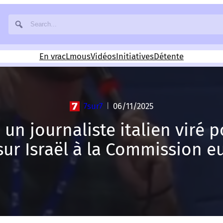
En vrac
Lmous
Vidéos
Initiatives
Détente
7sur7
06/11/2025
|
: un journaliste italien viré 
sur Israël à la Commission 