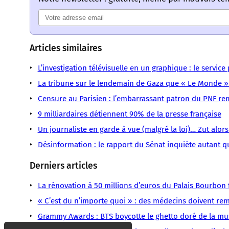
Articles similaires
L’investigation télévisuelle en un graphique : le service
La tribune sur le lendemain de Gaza que « Le Monde »
Censure au Parisien : l’embarrassant patron du PNF r
9 milliardaires détiennent 90% de la presse française
Un journaliste en garde à vue (malgré la loi)… Zut alors
Désinformation : le rapport du Sénat inquiète autant qu
Derniers articles
La rénovation à 50 millions d’euros du Palais Bourbon fa
« C’est du n’importe quoi » : des médecins doivent remb
Grammy Awards : BTS boycotte le ghetto doré de la mu