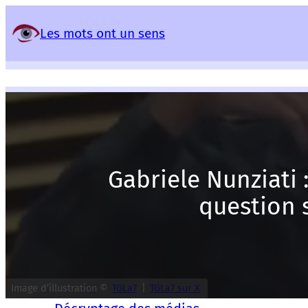
Panneau de gestion des services
Les mots ont un sens
Gabriele Nunziati 
question 
Image d’illustration ©
TGLa7
|
TGLa7 sur X