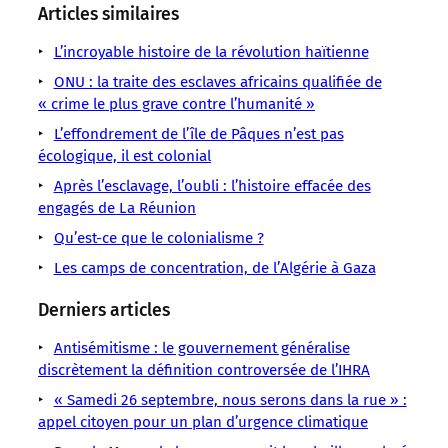
sens
sens
sens
sens
sens
sens
sens
Articles similaires
/
/
/
/
/
/
/
LMOUS
LMOUS
LMOUS
LMOUS
LMOUS
L’incroyable histoire de la révolution haïtienne
LMOUS
LMOUS
–
–
–
–
–
–
–
ONU : la traite des esclaves africains qualifiée de
Colonisation
à
les
de
Haïti
« crime le plus grave contre l’humanité »
des
Haïti
son
appels
plus
a
décennies
L’effondrement de l’île de Pâques n’est pas
Histoire
ancien
à
en
fini
d’exploitation
écologique, il est colonial
« Après
colonisateur.
la
plus
par
par
Après l’esclavage, l’oubli : l’histoire effacée des
Aujourd’hui,
restitution
difficiles
verser
la
engagés de La Réunion
deviennent
à
des
France,
ignorer. »
Qu’est-ce que le colonialisme ?
sommes
considérables
Les camps de concentration, de l’Algérie à Gaza
Derniers articles
Antisémitisme : le gouvernement généralise
discrètement la définition controversée de l’IHRA
« Samedi 26 septembre, nous serons dans la rue » :
appel citoyen pour un plan d’urgence climatique