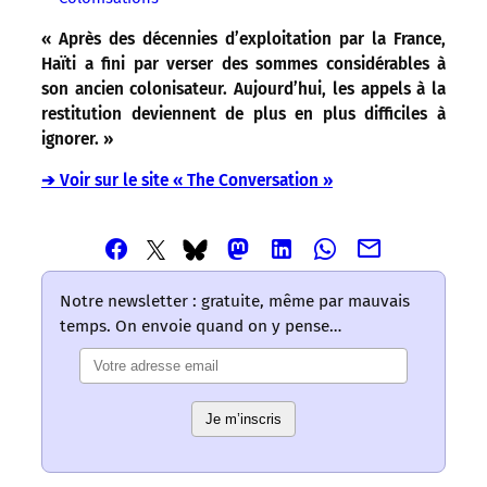
« Après des décennies d’exploitation par la France,
Haïti a fini par verser des sommes considérables à
son ancien colonisateur. Aujourd’hui, les appels à la
restitution deviennent de plus en plus difficiles à
ignorer. »
➔ Voir sur le site « The Conversation »
Partager
Partager
Partager
Partager
Partager
Partager
Partager
cet
cet
cet
cet
cet
cet
cet
article
article
article
article
article
article
article
Notre newsletter : gratuite, même par mauvais
via
via
via
via
via
via
via
temps. On envoie quand on y pense…
Email
Facebook
Mastodon
Linkedin
Whatsapp
Bluesky
Twitter
–
–
–
–
–
–
–
Les
Les
Les
Les
Les
Les
Les
mots
mots
mots
mots
mots
Je m’inscris
mots
mots
ont
ont
ont
ont
ont
ont
ont
un
un
un
un
un
un
un