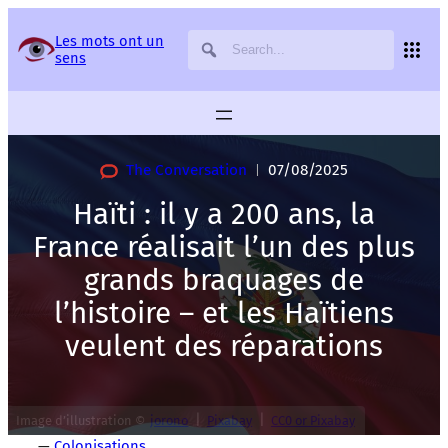
Panneau de gestion des services
Les mots ont un
sens
The Conversation
07/08/2025
|
Haïti : il y a 200 ans, la
France réalisait l’un des plus
grands braquages de
l’histoire – et les Haïtiens
veulent des réparations
|
|
Image d’illustration ©
jorono
Pixabay
CC0 or Pixabay
—
Colonisations