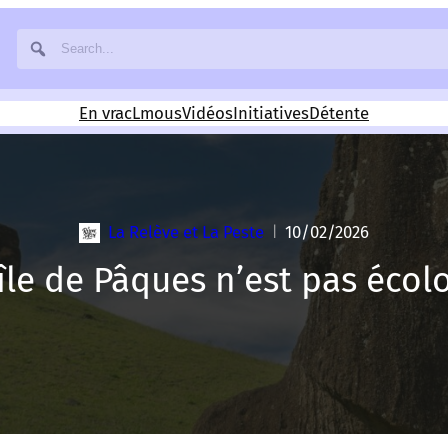
En vrac
Lmous
Vidéos
Initiatives
Détente
La Relève et La Peste
10/02/2026
|
île de Pâques n’est pas écolog