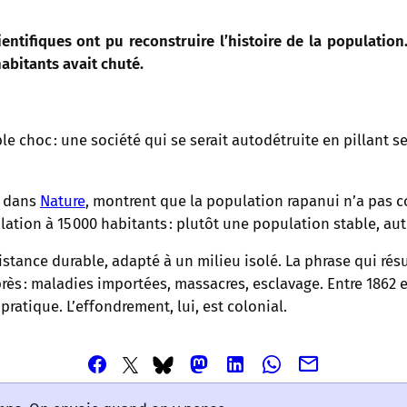
ntifiques ont pu reconstruire l’histoire de la population. 
habitants avait chuté.
e choc : une société qui se serait autodétruite en pillant se
 dans
Nature
, montrent que la population rapanui n’a pas c
tion à 15 000 habitants : plutôt une population stable, aut
tance durable, adapté à un milieu isolé. La phrase qui rés
rès : maladies importées, massacres, esclavage. Entre 1862 e
pratique. L’effondrement, lui, est colonial.
Partager
Partager
Partager
Partager
Partager
Partager
Partager
cet
cet
cet
cet
cet
cet
cet
article
article
article
article
article