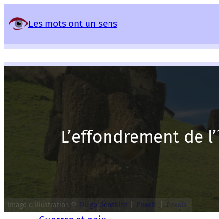
Panneau de gestion des services
Les mots ont un sens
L’effondrement de l’
Image d’illustration ©
Diego Gonzalez
|
Pexels
|
Pexels