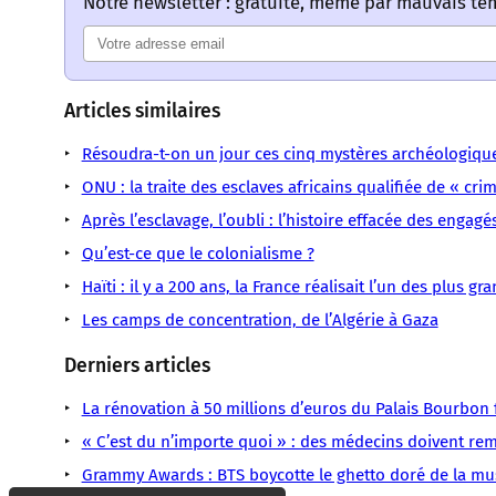
Notre newsletter : gratuite, même par mauvais t
Articles similaires
Résoudra-t-on un jour ces cinq mystères archéologiqu
ONU : la traite des esclaves africains qualifiée de « cri
Après l’esclavage, l’oubli : l’histoire effacée des engag
Qu’est-ce que le colonialisme ?
Haïti : il y a 200 ans, la France réalisait l’un des plus 
Les camps de concentration, de l’Algérie à Gaza
Derniers articles
La rénovation à 50 millions d’euros du Palais Bourbon fa
« C’est du n’importe quoi » : des médecins doivent remb
Grammy Awards : BTS boycotte le ghetto doré de la mu