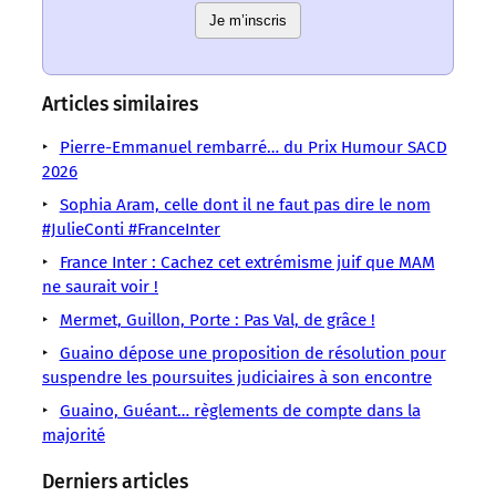
un
un
sens
sens
Je m’inscris
sens
sens
sens
sens
sens
/
/
/
/
/
/
/
LMOUS
LMOUS
LMOUS
LMOUS
LMOUS
LMOUS
LMOUS
–
–
–
–
–
Articles similaires
–
–
intensité.
France
ému
le
a
Nicolas
matin,
Pierre-Emmanuel rembarré… du Prix Humour SACD
En
Inter
par
conseiller
lâché
Demorand
Henri
2026
résumé
Henri
la
spécial
deux
sur
Guaino
:
Guaino
disparition
de
petites
Sophia Aram, celle dont il ne faut pas dire le nom
France
était
la
Vidéo
de
Nicolas
perles
#JulieConti #FranceInter
Inter.
l’invité
République
Vendredi
Philippe
Sarkozy
d’une
Manifestement
de
France Inter : Cachez cet extrémisme juif que MAM
Séguin,
rare
ne saurait voir !
Mermet, Guillon, Porte : Pas Val, de grâce !
Guaino dépose une proposition de résolution pour
suspendre les poursuites judiciaires à son encontre
Guaino, Guéant… règlements de compte dans la
majorité
Derniers articles