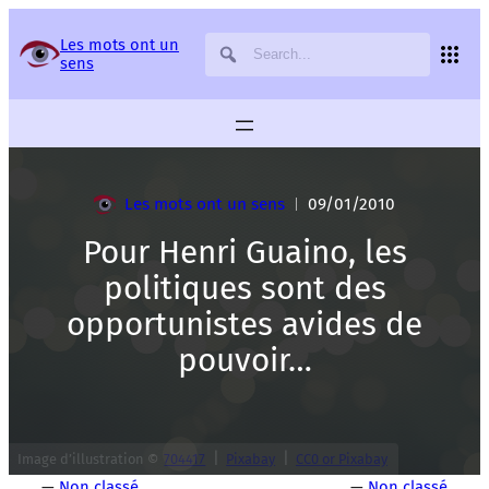
Panneau de gestion des services
Les mots ont un
sens
Les mots ont un sens
09/01/2010
|
Pour Henri Guaino, les
politiques sont des
opportunistes avides de
pouvoir…
|
|
Image d’illustration ©
704417
Pixabay
CC0 or Pixabay
—
Non classé
—
Non classé