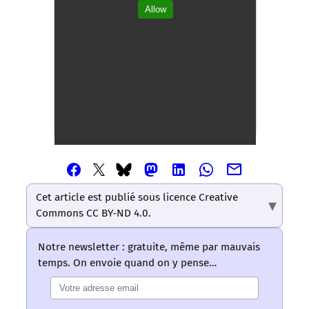
Allow
Partager
Partager
Partager
Partager
Partager
Partager
Partager
cet
cet
cet
cet
cet
cet
cet
article
article
article
article
article
Cet article est publié sous licence Creative
article
article
via
via
via
via
via
Commons CC BY‑ND 4.0.
via
via
Email
Facebook
Mastodon
Linkedin
Whatsapp
Bluesky
Twitter
–
–
–
–
–
Notre newsletter : gratuite, même par mauvais
–
–
Les
Les
Les
Les
Les
temps. On envoie quand on y pense…
Les
Les
mots
mots
mots
mots
mots
mots
mots
ont
ont
ont
ont
ont
ont
ont
un
un
un
un
un