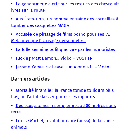
Vidéo
La gendarmerie alerte sur les risques des chevreuils
ancêtres
Humour
fait
à
Geek…
dans
Technologies
ivres sur la route
:
Littérature
perdre
oublier
le
nos
en
observez
Technologie
la
nos
voici.
Aux États-Unis, un homme entraîne des corneilles à
sociétés
voie
la
raison.
origines.
Spéciale
tomber des casquettes MAGA
dépersonnalisées,
de
patience
Nous
L’ancêtre
dédicace
disparition…
Accusée de piratage de films porno pour ses IA,
du
en
Meta invoque l’ « usage personnel »…
arrivons
La folle semaine politique, vue par les humoristes
Fucking Matt Damon… Vidéo – VOST FR
Jérôme Kerviel : « Leave Him Alone » !!! – Vidéo
Derniers articles
Mortalité infantile : la France tombe toujours plus
bas, ou l’art de laisser pourrir les rapports
Des écosystèmes insoupçonnés à 500 mètres sous
terre
Louise Michel, révolutionnaire (aussi) de la cause
animale