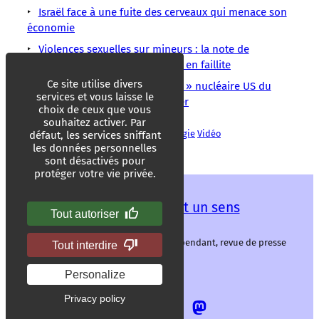
Israël face à une fuite des cerveaux qui menace son
économie
Violences sexuelles sur mineurs : la note de
Darmanin qui révèle un système en faillite
Ce site utilise divers
Dôme de Runit : le « tombeau » nucléaire US du
services et vous laisse le
Pacifique commence à se fissurer
choix de ceux que vous
souhaitez activer. Par
Détente
Humour
Littérature
Technologie
Vidéo
défaut, les services sniffant
les données personnelles
sont désactivés pour
protéger votre vie privée.
Les mots ont un sens
Tout autoriser
Les mots ont un sens, média libre et indépendant, revue de presse
Tout interdire
alternative.
Personalize
Privacy policy
Allez
Allez
Allez
Allez
sur
sur