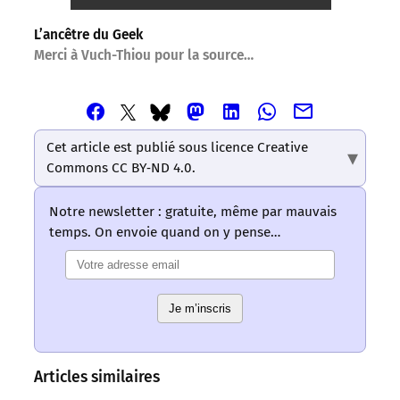
L’ancêtre du Geek
Merci à Vuch-Thiou pour la source…
Partager
Partager
Partager
Partager
Partager
Partager
Partager
cet
cet
cet
cet
cet
cet
cet
article
article
article
article
article
Cet article est publié sous licence Creative
article
article
via
via
via
via
via
Commons CC BY‑ND 4.0.
via
via
Email
Facebook
Mastodon
Linkedin
Whatsapp
Bluesky
Twitter
–
–
–
–
–
Notre newsletter : gratuite, même par mauvais
–
–
Les
Les
Les
Les
Les
temps. On envoie quand on y pense…
Les
Les
mots
mots
mots
mots
mots
mots
mots
ont
ont
ont
ont
ont
ont
ont
un
un
un
un
un
un
un
sens
sens
Je m’inscris
sens
sens
sens
sens
sens
/
/
/
/
/
/
/
LMOUS
LMOUS
LMOUS
LMOUS
LMOUS
LMOUS
LMOUS
–
–
–
–
–
Articles similaires
–
–
aux
Détente
nous
presque
du
L’automatisation,