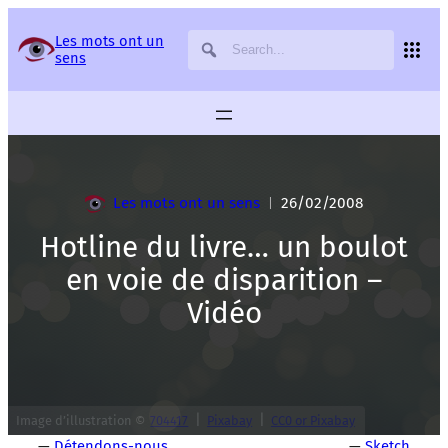
Panneau de gestion des services
Les mots ont un
sens
Les mots ont un sens
26/02/2008
|
Hotline du livre… un boulot
en voie de disparition –
Vidéo
|
|
Image d’illustration ©
704417
Pixabay
CC0 or Pixabay
—
Détendons-nous
—
Sketch