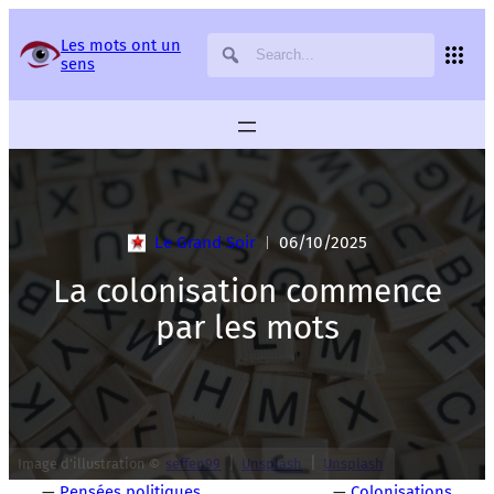
Panneau de gestion des services
Les mots ont un
sens
Le Grand Soir
06/10/2025
|
La colonisation commence
par les mots
|
|
Image d’illustration ©
seffen99
Unsplash
Unsplash
—
Pensées politiques
—
Colonisations