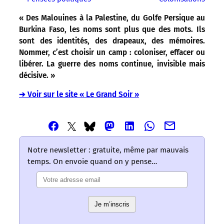
« Des Malouines à la Palestine, du Golfe Persique au
Burkina Faso, les noms sont plus que des mots. Ils
sont des identités, des drapeaux, des mémoires.
Nommer, c’est choisir un camp : coloniser, effacer ou
libérer. La guerre des noms continue, invisible mais
décisive. »
➔ Voir sur le site « Le Grand Soir »
Partager
Partager
Partager
Partager
Partager
Partager
Partager
cet
cet
cet
cet
cet
cet
cet
article
article
article
article
article
article
article
Notre newsletter : gratuite, même par mauvais
via
via
via
via
via
via
via
temps. On envoie quand on y pense…
Email
Facebook
Mastodon
Linkedin
Whatsapp
Bluesky
Twitter
–
–
–
–
–
–
–
Les
Les
Les
Les
Les
Les
Les
mots
mots
mots
mots
mots
Je m’inscris
mots
mots
ont
ont
ont
ont
ont
ont
ont