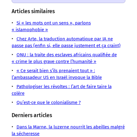
un
un
un
un
un
un
un
sens
sens
sens
sens
sens
sens
sens
Articles similaires
/
/
/
/
/
/
/
LMOUS
LMOUS
LMOUS
LMOUS
LMOUS
Si « les mots ont un sens », parlons
LMOUS
LMOUS
–
–
–
–
–
« islamophobie »
–
–
libérer.
Colonialisme
plus
des
choisir
Persique
Chez Arte, la traduction automatique par IA ne
« Des
La
Colonisation
que
drapeaux,
un
passe pas (enfin si, elle passe justement et ça craint)
au
Malouines
guerre
Linguisme
des
des
camp
Burkina
à
ONU : la traite des esclaves africains qualifiée de
des
Mots
mots.
mémoires.
:
Faso,
la
« crime le plus grave contre l’humanité »
noms
Ils
Nommer,
coloniser,
les
Palestine,
« Ce serait bien s’ils prenaient tout » :
continue,
sont
c’est
effacer
noms
du
l’ambassadeur US en Israël invoque la Bible
invisible
des
ou
sont
Golfe
identités,
Pathologiser les révoltes : l’art de faire taire la
colère
Qu’est-ce que le colonialisme ?
Derniers articles
Dans la Marne, la luzerne nourrit les abeilles malgré
la sécheresse