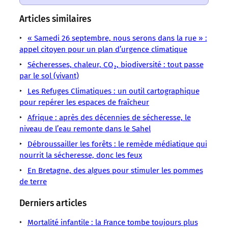
un
un
un
un
un
un
un
sens
sens
sens
sens
sens
sens
sens
Articles similaires
/
/
/
/
/
/
/
LMOUS
LMOUS
LMOUS
LMOUS
LMOUS
« Samedi 26 septembre, nous serons dans la rue » :
LMOUS
LMOUS
–
–
–
–
–
appel citoyen pour un plan d’urgence climatique
–
–
sur
Changement
météorologique
de
(OMM),
Météorologie
Sécheresses, chaleur, CO₂, biodiversité : tout passe
l’eau
la
climatique
mondiale
l’Organisation
seulement
par le sol (vivant)
OMM
devient
planète
Climat
« Selon
météorologique
un
selon
de
Les Refuges Climatiques : un outil cartographique
ont
Le
un
mondiale
tiers
l’Organisation
plus
pour repérer les espaces de fraîcheur
connu
cycle
rapport
des
en
Afrique : après des décennies de sécheresse, le
des
de
bassins
plus
niveau de l’eau remonte dans le Sahel
conditions
fluviaux
« irrégulier »
Débroussailler les forêts : le remède médiatique qui
nourrit la sécheresse, donc les feux
En Bretagne, des algues pour stimuler les pommes
de terre
Derniers articles
Mortalité infantile : la France tombe toujours plus