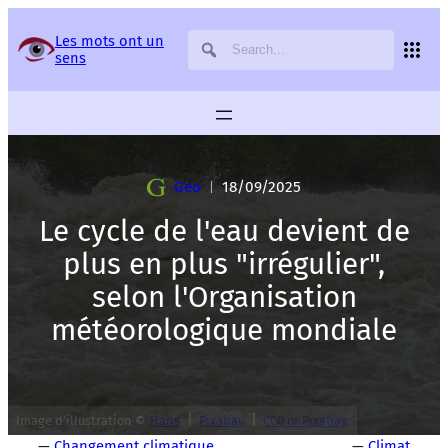
Panneau de gestion des services
Les mots ont un
sens
Geo
18/09/2025
|
Le cycle de l'eau devient de
plus en plus "irrégulier",
selon l'Organisation
météorologique mondiale
|
|
Image d’illustration ©
Hans
Pixabay
CC0 or Pixabay
—
Changement climatique
—
Climat