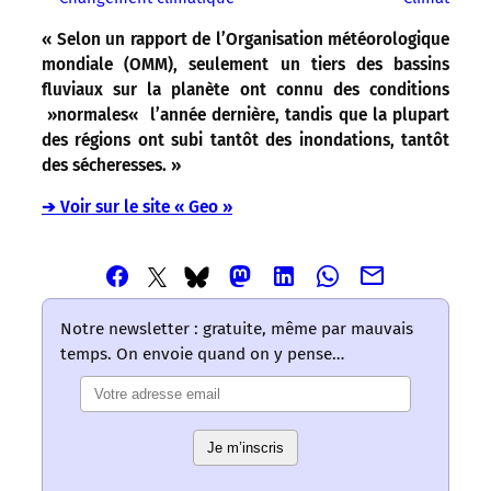
« Selon un rapport de l’Organisation météorologique
mondiale (OMM), seulement un tiers des bassins
fluviaux sur la planète ont connu des conditions
»normales« l’année dernière, tandis que la plupart
des régions ont subi tantôt des inondations, tantôt
des sécheresses. »
➔ Voir sur le site « Geo »
Partager
Partager
Partager
Partager
Partager
Partager
Partager
cet
cet
cet
cet
cet
cet
cet
article
article
article
article
article
article
article
Notre newsletter : gratuite, même par mauvais
via
via
via
via
via
via
via
temps. On envoie quand on y pense…
Email
Facebook
Mastodon
Linkedin
Whatsapp
Bluesky
Twitter
–
–
–
–
–
–
–
Les
Les
Les
Les
Les
Les
Les
mots
mots
mots
mots
mots
Je m’inscris
mots
mots
ont
ont
ont
ont
ont
ont
ont