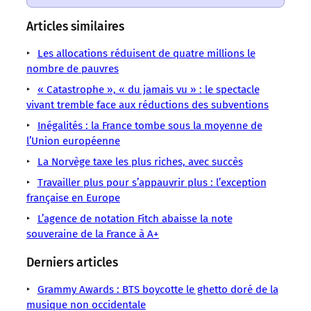
un
un
un
un
un
un
un
sens
sens
sens
sens
sens
sens
sens
Articles similaires
/
/
/
/
/
/
/
LMOUS
LMOUS
LMOUS
LMOUS
LMOUS
Les allocations réduisent de quatre millions le
LMOUS
LMOUS
–
–
–
–
–
nombre de pauvres
–
–
« Le
Aides
du
mirobolantes
L’article
Aron
« Catastrophe », « du jamais vu » : le spectacle
Économie
Grand
publiques
siècle
sans
reprend
vivant tremble face aux réductions des subventions
« Les
Le
Détournement »
Budget
en
aucune
quelques
entreprises
Grand
Inégalités : la France tombe sous la moyenne de
de
Caroline
touchant
contrepartie. »
infos
réalisent
Détournement
l’Union européenne
Matthieu
Michel-
des
du
le
Matthieu
La Norvège taxe les plus riches, avec succès
Aron
Aguirre
aides
livre
casse
publiques
Travailler plus pour s’appauvrir plus : l’exception
française en Europe
L’agence de notation Fitch abaisse la note
souveraine de la France à A+
Derniers articles
Grammy Awards : BTS boycotte le ghetto doré de la
musique non occidentale