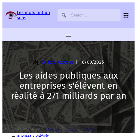
Panneau de gestion des services
Les mots ont un
sens
Contre Attaque
18/09/2025
|
Les aides publiques aux
entreprises s'élèvent en
réalité à 271 milliards par an
|
|
Image d’illustration ©
Pixabay
Pexels
Pexels
—
Budget / déficit