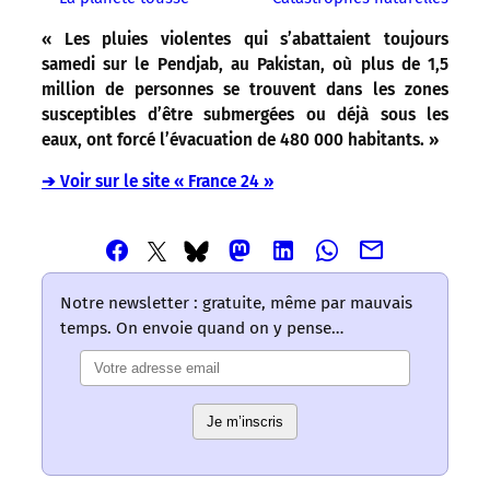
« Les pluies violentes qui s’abattaient toujours
samedi sur le Pendjab, au Pakistan, où plus de 1,5
million de personnes se trouvent dans les zones
susceptibles d’être submergées ou déjà sous les
eaux, ont forcé l’évacuation de 480 000 habitants. »
➔ Voir sur le site « France 24 »
Partager
Partager
Partager
Partager
Partager
Partager
Partager
cet
cet
cet
cet
cet
cet
cet
article
article
article
article
article
article
article
Notre newsletter : gratuite, même par mauvais
via
via
via
via
via
via
via
temps. On envoie quand on y pense…
Email
Facebook
Mastodon
Linkedin
Whatsapp
Bluesky
Twitter
–
–
–
–
–
–
–
Les
Les
Les
Les
Les
Les
Les
mots
mots
mots
mots
mots
Je m’inscris
mots
mots
ont
ont
ont
ont
ont
ont
ont
un
un
un
un
un
un
un