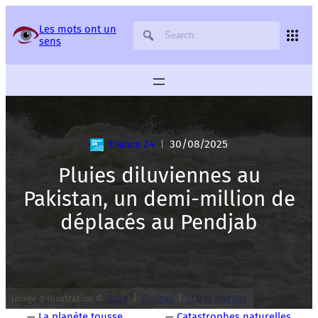
Panneau de gestion des services
Les mots ont un
sens
France 24
30/08/2025
|
Pluies diluviennes au
Pakistan, un demi-million de
déplacés au Pendjab
|
|
Image d’illustration ©
Hans
Pixabay
CC0 or Pixabay
—
La planète tousse
—
Catastrophes naturelles