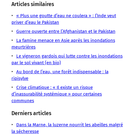
sens
sens
sens
sens
sens
sens
sens
Articles similaires
/
/
/
/
/
/
/
LMOUS
LMOUS
LMOUS
LMOUS
LMOUS
« Plus une goutte d’eau ne coulera » : l’Inde veut
LMOUS
LMOUS
–
–
–
–
–
priver d’eau le Pakistan
–
–
ont
Catastrophes
au
personnes
d’être
s’abattaient
Guerre ouverte entre l’Afghanistan et le Pakistan
Pendjab
forcé
climatiques
Pakistan,
se
submergées
toujours
Pluie
La famine menace en Asie après les inondations
l’évacuation
Innondations
où
trouvent
ou
samedi
« Les
meurtrières
de
Pakistan
plus
dans
déjà
sur
pluies
480
Le vigneron gardois qui lutte contre les inondations
de
les
sous
le
violentes
par le sol vivant (en bio)
000
1,5
zones
les
Pendjab,
qui
habitants. »
million
susceptibles
eaux,
Au bord de l’eau, une forêt indispensable : la
de
ripisylve
Crise climatique : « Il existe un risque
d’inassurabilité systémique » pour certaines
communes
Derniers articles
Dans la Marne, la luzerne nourrit les abeilles malgré
la sécheresse