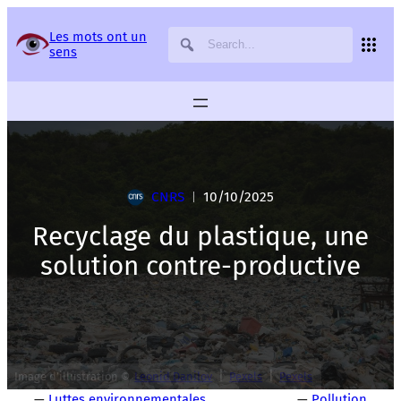
Panneau de gestion des services
Les mots ont un
sens
CNRS
10/10/2025
|
Recyclage du plastique, une
solution contre-productive
|
|
Image d’illustration ©
Leonid Danilov
Pexels
Pexels
—
Luttes environnementales
—
Pollution