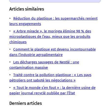
un
un
un
un
un
un
un
sens
sens
sens
sens
sens
sens
sens
Articles similaires
/
/
/
/
/
/
/
LMOUS
LMOUS
LMOUS
LMOUS
LMOUS
Réduction du plastique : les supermarchés renient
LMOUS
LMOUS
–
–
–
–
–
leurs engagements
–
–
Une
CNRS
a
international.
désaccords
le
« Arbre miracle », le moringa élimine 98 % des
Plastiques
question
Environnement
encore
En
sur
microplastiques de l’eau, mieux que les produits
sommet
Recyclage
au
Inrae
échoué
cause,
le
chimiques
de
« En
cœur
Microplastiques
à
notamment :
recyclage
Genève
août
Comment le plastique est devenu incontournable
d’une
négocier
des
et
sur
2025,
dans l’industrie agroalimentaire
récente
un
ses
la
Les décharges sauvages de Nestlé : une
expertise
traité
limites.
pollution
contamination massive
plastique
Traité contre la pollution plastique : « Les pays
pétroliers ont saboté les négociations »
« Tout le monde s’en fout » : la dernière usine de
papier journal recyclé oubliée par l’État
Derniers articles