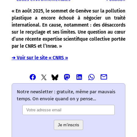
« En août 2025, le sommet de Genève sur la pollution
plastique a encore échoué à négocier un traité
international. En cause, notamment : des désaccords
sur le recyclage et ses limites. Une question au cœur
d’une récente expertise scientifique collective portée
par le CNRS et l’Inrae. »
➔ Voir sur le site « CNRS »
Partager
Partager
Partager
Partager
Partager
Partager
Partager
cet
cet
cet
cet
cet
cet
cet
article
article
article
article
article
article
article
Notre newsletter : gratuite, même par mauvais
via
via
via
via
via
via
via
temps. On envoie quand on y pense…
Email
Facebook
Mastodon
Linkedin
Whatsapp
Bluesky
Twitter
–
–
–
–
–
–
–
Les
Les
Les
Les
Les
Les
Les
mots
mots
mots
mots
mots
Je m’inscris
mots
mots
ont
ont
ont
ont
ont
ont
ont