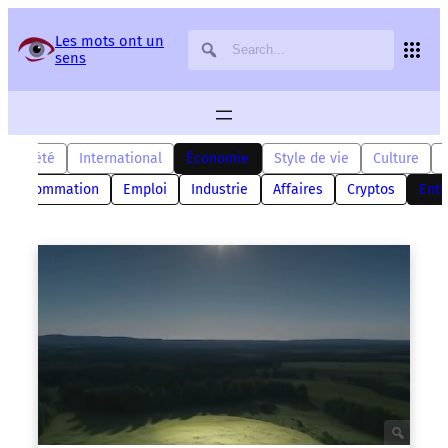
Panneau de gestion des services
Les mots ont un
sens
Société
International
Économie
Style de vie
Culture
Consommation
Emploi
Industrie
Affaires
Cryptos
Entr