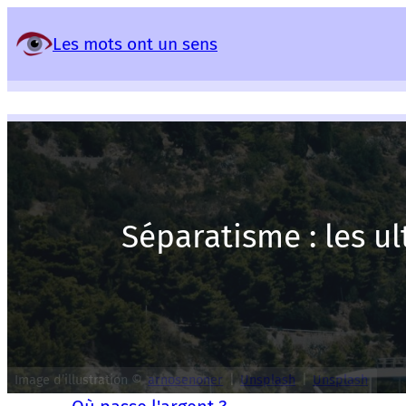
Panneau de gestion des services
Les mots ont un sens
Séparatisme : les ul
Image d’illustration ©
arnosenoner
|
Unsplash
|
Unsplash