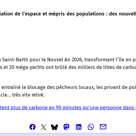
ation de l’espace et mépris des populations : des nouvelle
 Saint‑Barth pour le Nouvel An 2026, transformant l’île en
s et 20 méga‑yachts ont brûlé des milliers de litres de carb
a entraîné le blocage des pêcheurs locaux, les privant de po
le… très vite retiré.
ettent plus de carbone en 90 minutes qu’une personne dans
Partager
Partager
Partager
Partager
Partager
Partager
Partager
cet
cet
cet
cet
cet
cet
cet