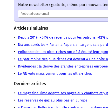
Notre newsletter : gratuite, même par mauvais t
Articles similaires
Depuis 2019, +54% de revenus pour les patrons, -12% p
Dix ans après les « Panama Papers », l’argent sale per
Pollutocratie : les ultra-riches ont déjà épuisé leur qu
Le patrimoine des plus riches est devenu « une boîte 
Dividendes : la dérive des grandes entreprises europé
Le RN vote massivement pour les ultra-riches
Derniers articles
Le magazine Time adapte ses pages aux chatbots et y gl
Les réserves de gaz au plus bas en Europe
« Désarmer Bolloré » : la lutte contre le milliardaire ga