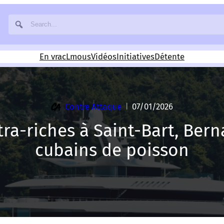
En vrac
Lmous
Vidéos
Initiatives
Détente
Contre Attaque
07/01/2026
|
tra-riches à Saint-Bart, Ber
cubains de poisson