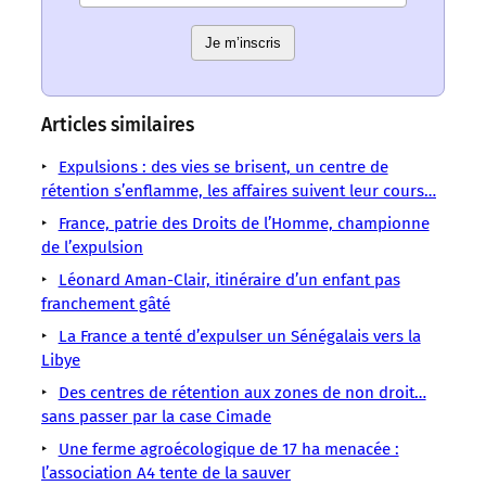
ont
ont
un
un
un
un
un
un
un
sens
sens
Je m’inscris
sens
sens
sens
sens
sens
/
/
/
/
/
/
/
LMOUS
LMOUS
LMOUS
LMOUS
LMOUS
LMOUS
LMOUS
–
–
–
–
–
Articles similaires
–
–
Clair
Brice
(*)
raison
été
Aman,
Léonard
Expulsions : des vies se brisent, un centre de
connait
Hortefeux
par
d’un
expulsé
Ivoirien,
Aman-
rétention s’enflamme, les affaires suivent leur cours…
Léonard
Discrimination
une
passeport
le
a
Clair
depuis
Immigration
famille
irrégulier,
mois
France, patrie des Droits de l’Homme, championne
été
Nicolas
son
française,
il
dernier.
de l’expulsion
adopté
Sarkozy
plus
mais
a
Christian
en
Léonard
Léonard Aman-Clair, itinéraire d’un enfant pas
jeune
en
2002
franchement gâté
La France a tenté d’expulser un Sénégalais vers la
Libye
Des centres de rétention aux zones de non droit…
sans passer par la case Cimade
Une ferme agroécologique de 17 ha menacée :
l’association A4 tente de la sauver