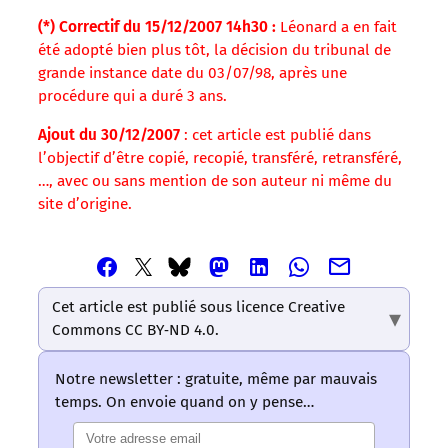
(*) Correctif du 15/12/2007 14h30 :
Léonard a en fait
été adopté bien plus tôt, la décision du tribunal de
grande instance date du 03/07/98, après une
procédure qui a duré 3 ans.
Ajout du 30/12/2007
: cet article est publié dans
l’objectif d’être copié, recopié, transféré, retransféré,
…, avec ou sans mention de son auteur ni même du
site d’origine.
Partager
Partager
Partager
Partager
Partager
Partager
Partager
cet
cet
cet
cet
cet
cet
cet
article
article
article
article
article
Cet article est publié sous licence Creative
article
article
via
via
via
via
via
Commons CC BY‑ND 4.0.
via
via
Email
Facebook
Mastodon
Linkedin
Whatsapp
Bluesky
Twitter
–
–
–
–
–
Notre newsletter : gratuite, même par mauvais
–
–
Les
Les
Les
Les
Les
temps. On envoie quand on y pense…
Les
Les
mots
mots
mots
mots
mots
mots
mots
ont
ont
ont
ont
ont