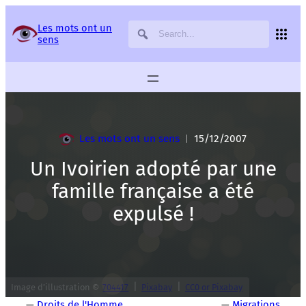
Panneau de gestion des services
Les mots ont un
sens
Les mots ont un sens
15/12/2007
|
Un Ivoirien adopté par une
famille française a été
expulsé !
|
|
Image d’illustration ©
704417
Pixabay
CC0 or Pixabay
—
Droits de l'Homme
—
Migrations