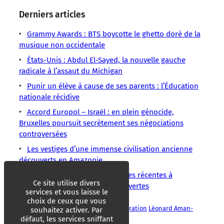
Derniers articles
Grammy Awards : BTS boycotte le ghetto doré de la
musique non occidentale
États-Unis : Abdul El-Sayed, la nouvelle gauche
radicale à l’assaut du Michigan
Punir un élève à cause de ses parents : l’Éducation
nationale récidive
Accord Europol – Israël : en plein génocide,
Bruxelles poursuit secrètement ses négociations
controversées
Les vestiges d’une immense civilisation ancienne
découverts en Amazonie
Deux suicides et deux tentatives récentes à
Ce site utilise divers
Matignon, des enquêtes sont ouvertes
services et vous laisse le
choix de ceux que vous
Brice Hortefeux
Discrimination
Immigration
Léonard Aman-
souhaitez activer. Par
Clair
Nicolas Sarkozy
défaut, les services sniffant