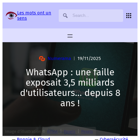
Panneau de gestion des services
Les mots ont un
sens
Numerama
19/11/2025
|
WhatsApp : une faille
exposait 3,5 milliards
d'utilisateurs… depuis 8
ans !
|
|
Image d’illustration ©
Anton
Pexels
Pexels
—
Bonnie & Cloud
—
Cybersécurité