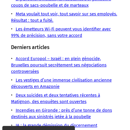
Des
WhatsApp
coups de sacs-poubelle et de marteaux
plus
WhatsApp
3,5 milliards
chercheurs
volumineuse
Meta voulait tout voir, tout savoir sur ses employés.
autrichiens
Résultat : tout a fuité.
Les émetteurs Wi-Fi peuvent vous identifier avec
99% de précision, sans votre accord
Derniers articles
Accord Europol – Israël : en plein génocide,
Bruxelles poursuit secrètement ses négociations
controversées
Les vestiges d’une immense civilisation ancienne
découverts en Amazonie
Deux suicides et deux tentatives récentes à
Matignon, des enquêtes sont ouvertes
Incendies en Gironde : près d’une tonne de dons
destinés aux sinistrés jetée à la poubelle
IA : la grande démission du discernement