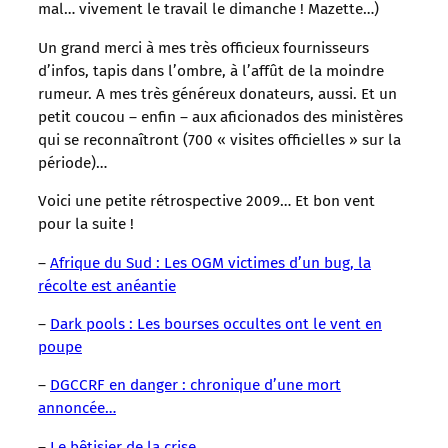
mal… vivement le travail le dimanche ! Mazette…)
Un grand merci à mes très officieux fournisseurs
d’infos, tapis dans l’ombre, à l’affût de la moindre
rumeur. A mes très généreux donateurs, aussi. Et un
petit coucou – enfin – aux aficionados des ministères
qui se reconnaîtront (700 « visites officielles » sur la
période)…
Voici une petite rétrospective 2009… Et bon vent
pour la suite !
–
Afrique du Sud : Les OGM victimes d’un bug, la
récolte est anéantie
–
Dark pools : Les bourses occultes ont le vent en
poupe
–
DGCCRF en danger : chronique d’une mort
annoncée…
–
Le bêtisier de la crise