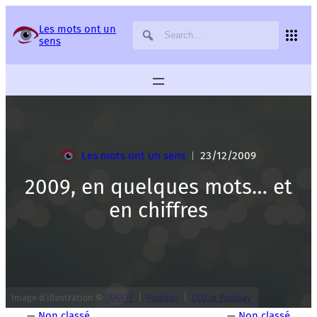
Panneau de gestion des services
Les mots ont un
sens
Les mots ont un sens
23/12/2009
|
2009, en quelques mots… et
en chiffres
|
|
Image d’illustration ©
704417
Pixabay
CC0 or Pixabay
—
Non classé
—
Non classé