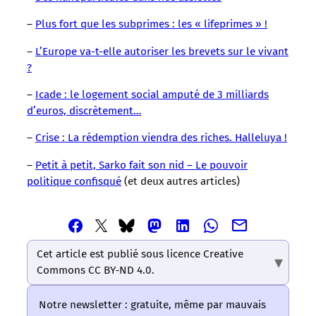
–
Plus fort que les subprimes : les « lifeprimes » !
–
L’Europe va-t-elle autoriser les brevets sur le vivant
?
–
Icade : le logement social amputé de 3 milliards
d’euros, discrètement…
–
Crise : La rédemption viendra des riches. Halleluya !
–
Petit à petit, Sarko fait son nid – Le pouvoir
politique confisqué
(et deux autres articles)
Partager
Partager
Partager
Partager
Partager
Partager
Partager
cet
cet
cet
cet
cet
cet
cet
article
article
article
article
article
Cet article est publié sous licence Creative
article
article
via
via
via
via
via
Commons CC BY‑ND 4.0.
via
via
Email
Facebook
Mastodon
Linkedin
Whatsapp
Bluesky
Twitter
–
–
–
–
–
Notre newsletter : gratuite, même par mauvais
–
–