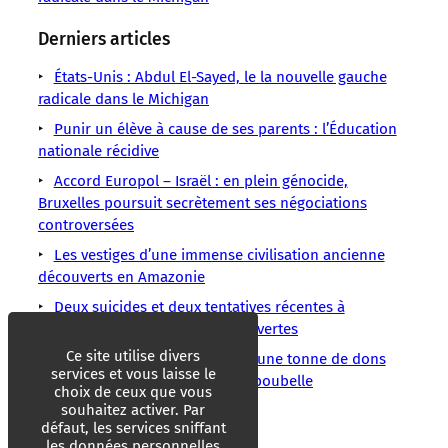
Derniers articles
États-Unis : Abdul El-Sayed, le la nouvelle gauche
radicale dans le Michigan
Punir un élève à cause de ses parents : l’Éducation
nationale récidive
Accord Europol – Israël : en plein génocide,
Bruxelles poursuit secrètement ses négociations
controversées
Les vestiges d’une immense civilisation ancienne
découverts en Amazonie
Deux suicides et deux tentatives récentes à
Matignon, des enquêtes sont ouvertes
Ce site utilise divers
Incendies en Gironde : près d’une tonne de dons
services et vous laisse le
destinés aux sinistrés jetée à la poubelle
choix de ceux que vous
souhaitez activer. Par
Les mots ont un sens
LMOUS
défaut, les services sniffant
les données personnelles