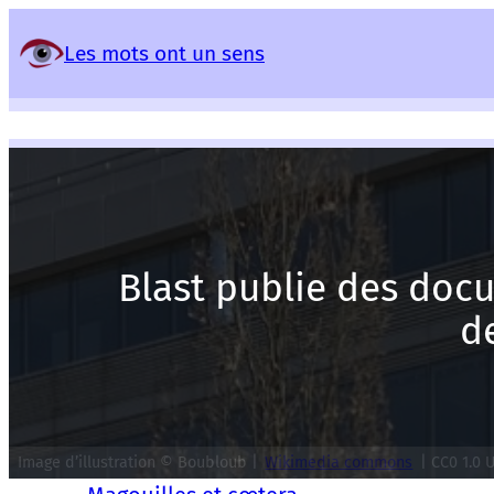
Panneau de gestion des services
Les mots ont un sens
Blast publie des doc
de
Image d’illustration ©
Boubloub
|
Wikimedia commons
|
CC0 1.0 