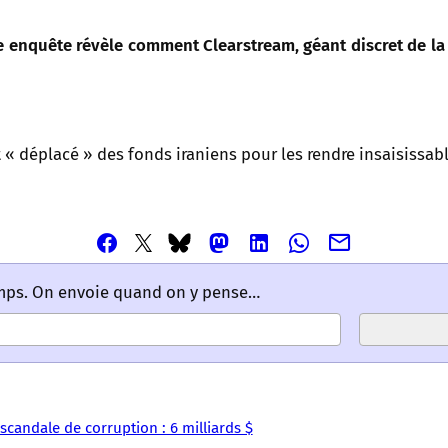
e enquête révèle comment Clearstream, géant discret de la 
t « déplacé » des fonds iraniens pour les rendre insaisissabl
Partager
Partager
Partager
Partager
Partager
Partager
Partager
cet
cet
cet
cet
cet
cet
cet
article
article
article
article
article
emps. On envoie quand on y pense…
article
article
via
via
via
via
via
via
via
Email
Facebook
Mastodon
Linkedin
Whatsapp
Bluesky
Twitter
–
–
–
–
–
–
–
Les
Les
Les
Les
Les
Les
Les
mots
mots
mots
mots
mots
mots
mots
candale de corruption : 6 milliards $
ont
ont
ont
ont
ont
ont
ont