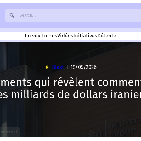
En vrac
Lmous
Vidéos
Initiatives
Détente
Blast
19/05/2026
|
uments qui révèlent commen
s milliards de dollars irani
Universal