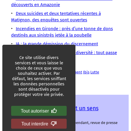
découverts en Amazonie
Deux suicides et deux tentatives récentes à
Matignon, des enquêtes sont ouvertes
Incendies en Gironde : près d’une tonne de dons
destinés aux sinistrés jetée à la poubelle
IA : la grande démission du discernement
Sécheresses, chaleur, CO₂, biodiversité : tout passe
Ce site utilise divers
par le sol (vivant)
services et vous laisse le
choix de ceux que vous
Action environnementale
Environnement
Ibis
Lutte
souhaitez activer. Par
environnementale
Nature
Oiseaux
défaut, les services sniffant
les données personnelles
sont désactivés pour
protéger votre vie privée.
Les mots ont un sens
Tout autoriser
Les mots ont un sens, média libre et indépendant, revue de presse
Tout interdire
alternative.