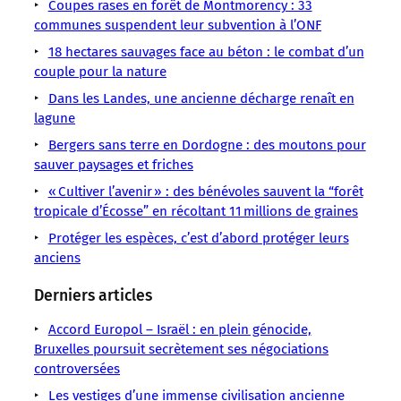
LMOUS
LMOUS
LMOUS
LMOUS
LMOUS
Coupes rases en forêt de Montmorency : 33
LMOUS
LMOUS
–
–
–
–
–
communes suspendent leur subvention à l’ONF
–
–
Action
les
qui
remarquable
18 hectares sauvages face au béton : le combat d’un
Lutte
environnementale
ibis
les
couple pour la nature
:
environnementale
Environnement
reconnaissent
ont
même
Nature
Dans les Landes, une ancienne décharge renaît en
Ibis
encore
guidés
plusieurs
Oiseaux
lagune
les
lors
années
« Fait
Bergers sans terre en Dordogne : des moutons pour
humains
de
après,
sauver paysages et friches
leur
premier
« Cultiver l’avenir » : des bénévoles sauvent la “forêt
tropicale d’Écosse” en récoltant 11 millions de graines
Protéger les espèces, c’est d’abord protéger leurs
anciens
Derniers articles
Accord Europol – Israël : en plein génocide,
Bruxelles poursuit secrètement ses négociations
controversées
Les vestiges d’une immense civilisation ancienne