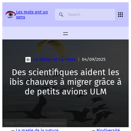
Panneau de gestion des services
Les mots ont un
sens
La Relève et La Peste
04/09/2025
|
Des scientifiques aident les
ibis chauves à migrer grâce à
de petits avions ULM
Image d’illustration ©
waldrapp.eu
—
La magie de la nature
—
Biodiversité