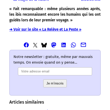
« Fait remarquable : même plusieurs années après,
les ibis reconnaissent encore les humains qui les ont
guidés lors de leur premier voyage. »
➔ Voir sur le site « La Relève et La Peste »
Partager
Partager
Partager
Partager
Partager
Partager
Partager
cet
cet
cet
cet
cet
cet
cet
article
article
article
article
article
article
article
Notre newsletter : gratuite, même par mauvais
via
via
via
via
via
via
via
temps. On envoie quand on y pense…
Email
Facebook
Mastodon
Linkedin
Whatsapp
Bluesky
Twitter
–
–
–
–
–
–
–
Les
Les
Les
Les
Les
Les
Les
mots
mots
mots
mots
mots
Je m’inscris
mots
mots
ont
ont
ont
ont
ont
ont
ont
un
un
un
un
un
un
un
sens
sens
sens
sens
sens
sens
sens
Articles similaires
/
/
/
/
/
/
/