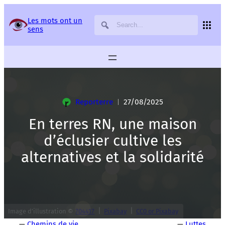
Panneau de gestion des services
Les mots ont un
sens
Reporterre
27/08/2025
|
En terres RN, une maison
d’éclusier cultive les
alternatives et la solidarité
|
|
Image d’illustration ©
704417
Pixabay
CC0 or Pixabay
—
Chemins de vie
—
Luttes