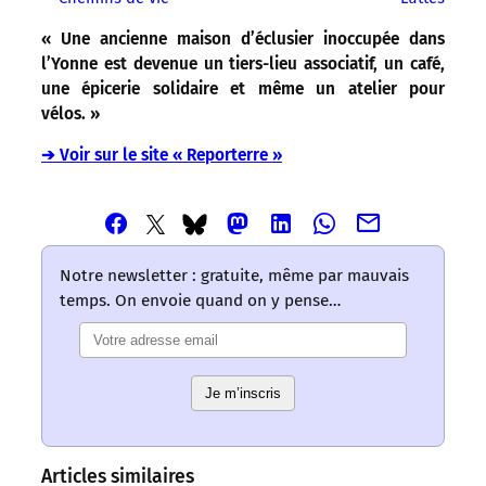
« Une ancienne maison d’éclusier inoccupée dans
l’Yonne est devenue un tiers-lieu associatif, un café,
une épicerie solidaire et même un atelier pour
vélos. »
➔ Voir sur le site « Reporterre »
Partager
Partager
Partager
Partager
Partager
Partager
Partager
cet
cet
cet
cet
cet
cet
cet
article
article
article
article
article
article
article
Notre newsletter : gratuite, même par mauvais
via
via
via
via
via
via
via
temps. On envoie quand on y pense…
Email
Facebook
Mastodon
Linkedin
Whatsapp
Bluesky
Twitter
–
–
–
–
–
–
–
Les
Les
Les
Les
Les
Les
Les
mots
mots
mots
mots
mots
Je m’inscris
mots
mots
ont
ont
ont
ont
ont
ont
ont
un
un
un
un
un
un
un
sens
sens
sens
sens
sens
sens
sens
Articles similaires