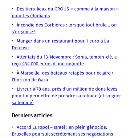
/
/
/
/
/
/
/
LMOUS
LMOUS
LMOUS
LMOUS
LMOUS
Des tiers-lieux du CROUS « comme à la maison »
LMOUS
LMOUS
–
–
–
–
–
pour les étudiants
–
–
Initiatives
associatif,
dans
Incendie des Corbières : lorsque tout brûle… on
ancienne
Solidarité
un
s’organise !
l’Yonne
maison
Tiers‑lieux
café,
est
d’éclusier
Manger dans un restaurant pour 1 euro à La
« Une
une
devenue
inoccupée
Défense
épicerie
un
Attentats du 13-Novembre : Sonia, témoin-clé, a
solidaire
tiers-
reçu 434.000 euros d’une cagnotte
lieu
À Marseille, des bateaux retapés pour éclaircir
l’horizon de Gaza
Livreur à 78 ans, près d’un million de dons levés
pour lui permettre de prendre sa retraite (et soigner
sa femme)
Derniers articles
Accord Europol – Israël : en plein génocide,
Bruxelles poursuit secrètement ses négociations