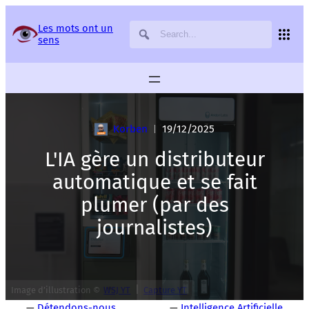
Panneau de gestion des services
Les mots ont un
sens
Korben
19/12/2025
|
L'IA gère un distributeur
automatique et se fait
plumer (par des
journalistes)
|
Image d’illustration ©
WSJ YT
Capture YT
—
Détendons-nous
—
Intelligence Artificielle