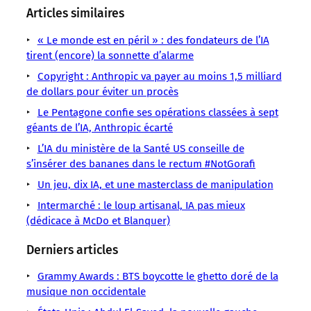
sens
sens
sens
sens
sens
sens
sens
Articles similaires
/
/
/
/
/
/
/
LMOUS
LMOUS
LMOUS
LMOUS
LMOUS
« Le monde est en péril » : des fondateurs de l’IA
LMOUS
LMOUS
–
–
–
–
–
tirent (encore) la sonnette d’alarme
–
–
quelques
Anthropic
gérer
ne
du
Journal
Copyright : Anthropic va payer au moins 1,5 milliard
IA
messages,
Bug
un
s’attendaient
WSJ
de dollars pour éviter un procès
Quand
Intelligence
l’IA
informatique
distributeur
pas
le
Anthropic
artificielle
Le Pentagone confie ses opérations classées à sept
a
Claude
automatique,
à
retournent
a
Wall
géants de l’IA, Anthropic écarté
déclaré
IA
ils
ce
comme
laissé
Street
L’IA du ministère de la Santé US conseille de
un
Détente
que
une
son
s’insérer des bananes dans le rectum #NotGorafi
« Ultra-
les
crêpe.
IA
Capitalist
journalistes
En
Un jeu, dix IA, et une masterclass de manipulation
Intermarché : le loup artisanal, IA pas mieux
(dédicace à McDo et Blanquer)
Derniers articles
Grammy Awards : BTS boycotte le ghetto doré de la
musique non occidentale