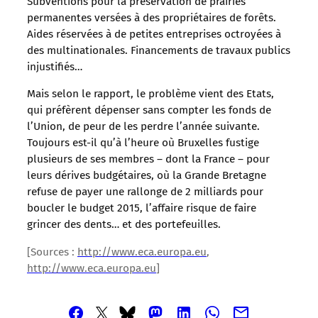
Subventions pour la préservation de prairies
permanentes versées à des propriétaires de forêts.
Aides réservées à de petites entreprises octroyées à
des multinationales. Financements de travaux publics
injustifiés…
Mais selon le rapport, le problème vient des Etats,
qui préfèrent dépenser sans compter les fonds de
l’Union, de peur de les perdre l’année suivante.
Toujours est-il qu’à l’heure où Bruxelles fustige
plusieurs de ses membres – dont la France – pour
leurs dérives budgétaires, où la Grande Bretagne
refuse de payer une rallonge de 2 milliards pour
boucler le budget 2015, l’affaire risque de faire
grincer des dents… et des portefeuilles.
[Sources :
http://www.eca.europa.eu
,
http://www.eca.europa.eu
]
Partager
Partager
Partager
Partager
Partager
Partager
Partager