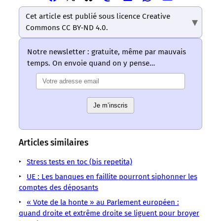
cet
cet
cet
cet
cet
cet
cet
article
article
article
article
article
Cet article est publié sous licence Creative
article
article
via
via
via
via
via
Commons CC BY‑ND 4.0.
via
via
Email
Facebook
Mastodon
Linkedin
Whatsapp
Bluesky
Twitter
–
–
–
–
–
Notre newsletter : gratuite, même par mauvais
–
–
Les
Les
Les
Les
Les
temps. On envoie quand on y pense…
Les
Les
mots
mots
mots
mots
mots
mots
mots
ont
ont
ont
ont
ont
ont
ont
un
un
un
un
un
un
un
sens
sens
Je m’inscris
sens
sens
sens
sens
sens
/
/
/
/
/
/
/
LMOUS
LMOUS
LMOUS
LMOUS
LMOUS
LMOUS
LMOUS
–
–
–
–
–
Articles similaires
–
–
a
Budget
hier
Ses
Selon
La
Europe
Stress tests en toc (bis repetita)
dépensé
Commission
son
conclusions
la
Cour
Parlement
plus
européenne
rapport
sont
Cour
UE : Les banques en faillite pourront siphonner les
des
européen
de
Économie
annuel
pour
des
comptes des déposants
comptes
Union
7
pour
le
comptes
européenne
européenne
« Vote de la honte » au Parlement européen :
milliards
l’année
moins
européenne,
a
quand droite et extrême droite se liguent pour broyer
d’euros
2013.
détonantes.
l’UE