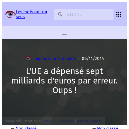
Panneau de gestion des services
Les mots ont un
sens
Les mots ont un sens
06/11/2014
|
L'UE a dépensé sept
milliards d'euros par erreur.
Oups !
|
|
Image d’illustration ©
704417
Pixabay
CC0 or Pixabay
—
Non classé
—
Non classé