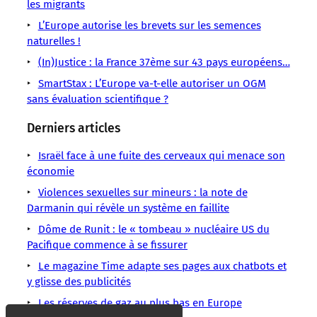
publié
les migrants
L’Europe autorise les brevets sur les semences
naturelles !
(In)Justice : la France 37ème sur 43 pays européens…
SmartStax : L’Europe va-t-elle autoriser un OGM
sans évaluation scientifique ?
Derniers articles
Israël face à une fuite des cerveaux qui menace son
économie
Violences sexuelles sur mineurs : la note de
Darmanin qui révèle un système en faillite
Dôme de Runit : le « tombeau » nucléaire US du
Pacifique commence à se fissurer
Le magazine Time adapte ses pages aux chatbots et
y glisse des publicités
Les réserves de gaz au plus bas en Europe