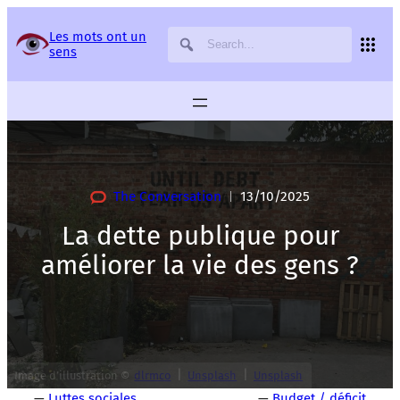
Panneau de gestion des services
Les mots ont un
sens
The Conversation
13/10/2025
|
La dette publique pour
améliorer la vie des gens ?
|
|
Image d’illustration ©
dlrmco
Unsplash
Unsplash
—
Luttes sociales
—
Budget / déficit