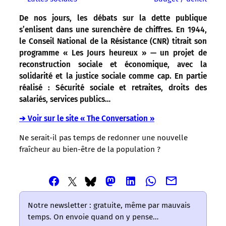
De nos jours, les débats sur la dette publique
s’enlisent dans une surenchère de chiffres. En 1944,
le Conseil National de la Résistance (CNR) titrait son
programme « Les Jours heureux » — un projet de
reconstruction sociale et économique, avec la
solidarité et la justice sociale comme cap. En partie
réalisé : Sécurité sociale et retraites, droits des
salariés, services publics…
➔ Voir sur le site « The Conversation »
Ne serait-il pas temps de redonner une nouvelle
fraîcheur au bien-être de la population ?
Partager
Partager
Partager
Partager
Partager
Partager
Partager
cet
cet
cet
cet
cet
cet
cet
article
article
article
article
article
article
article
Notre newsletter : gratuite, même par mauvais
via
via
via
via
via
via
via
temps. On envoie quand on y pense…
Email
Facebook
Mastodon
Linkedin
Whatsapp