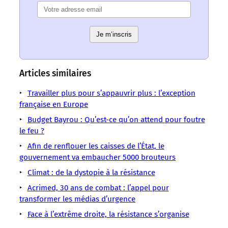
Bluesky
Twitter
–
–
–
–
–
–
–
Les
Les
Les
Les
Les
Les
Les
mots
mots
mots
mots
mots
Je m’inscris
mots
mots
ont
ont
ont
ont
ont
ont
ont
un
un
un
un
un
un
un
sens
sens
sens
sens
sens
sens
sens
Articles similaires
/
/
/
/
/
/
/
LMOUS
LMOUS
LMOUS
LMOUS
LMOUS
Travailler plus pour s’appauvrir plus : l’exception
LMOUS
LMOUS
–
–
–
–
–
française en Europe
–
–
et
Budget
le
titrait
»
dans
Budget Bayrou : Qu’est-ce qu’on attend pour foutre
les
économique,
Dette
Conseil
son
—
le feu ?
une
débats
avec
Luttes
National
programme
un
surenchère
sur
Afin de renflouer les caisses de l’État, le
la
sociales
de
«
projet
de
la
gouvernement va embaucher 5000 brouteurs
solidarité
De
la
Les
de
chiffres.
dette
Climat : de la dystopie à la résistance
et
nos
Résistance
Jours
reconstruction
En
publique
la
jours,
(CNR)
heureux
sociale
Acrimed, 30 ans de combat : l’appel pour
1944,
s’enlisent
transformer les médias d’urgence
Face à l’extrême droite, la résistance s’organise