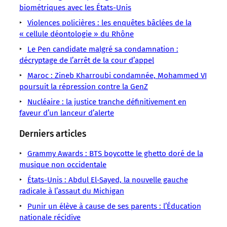
2018,
EasyJet
condamnée
suisse
EasyJet
biométriques avec les États-Unis
ans
Transports
la
Justice
en
à
en
de
Après
Violences policières : les enquêtes bâclées de la
compagnie
Lyon
février
hauteur
zone
bataille
près
« cellule déontologie » du Rhône
avait
2026
d’environ
de
judiciaire,
Le Pen candidate malgré sa condamnation :
à
turbulences
EasyJet
décryptage de l’arrêt de la cour d’appel
indemniser
Maroc : Zineb Kharroubi condamnée, Mohammed VI
poursuit la répression contre la GenZ
Nucléaire : la justice tranche définitivement en
faveur d’un lanceur d’alerte
Derniers articles
Grammy Awards : BTS boycotte le ghetto doré de la
musique non occidentale
États-Unis : Abdul El-Sayed, la nouvelle gauche
radicale à l’assaut du Michigan
Punir un élève à cause de ses parents : l’Éducation
nationale récidive