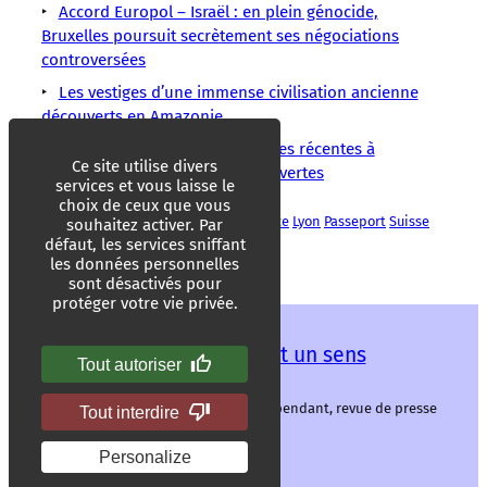
Accord Europol – Israël : en plein génocide,
Bruxelles poursuit secrètement ses négociations
controversées
Les vestiges d’une immense civilisation ancienne
découverts en Amazonie
Deux suicides et deux tentatives récentes à
Ce site utilise divers
Matignon, des enquêtes sont ouvertes
services et vous laisse le
choix de ceux que vous
Aéroport
Condamnation
EasyJet
Justice
Lyon
Passeport
Suisse
souhaitez activer. Par
Transports
défaut, les services sniffant
les données personnelles
sont désactivés pour
protéger votre vie privée.
Les mots ont un sens
Tout autoriser
Les mots ont un sens, média libre et indépendant, revue de presse
Tout interdire
alternative.
Personalize