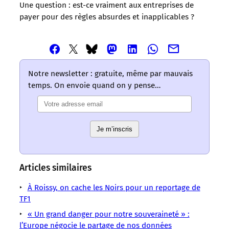
Une question : est-ce vraiment aux entreprises de
payer pour des règles absurdes et inapplicables ?
Partager
Partager
Partager
Partager
Partager
Partager
Partager
cet
cet
cet
cet
cet
cet
cet
article
article
article
article
article
article
article
Notre newsletter : gratuite, même par mauvais
via
via
via
via
via
via
via
temps. On envoie quand on y pense…
Email
Facebook
Mastodon
Linkedin
Whatsapp
Bluesky
Twitter
–
–
–
–
–
–
–
Les
Les
Les
Les
Les
Les
Les
mots
mots
mots
mots
mots
Je m’inscris
mots
mots
ont
ont
ont
ont
ont
ont
ont
un
un
un
un
un
un
un
sens
sens
sens
sens
sens
sens
sens
Articles similaires
/
/
/
/
/
/
/
LMOUS
LMOUS
LMOUS
LMOUS
LMOUS
À Roissy, on cache les Noirs pour un reportage de
LMOUS
LMOUS
–
–
–
–
–
TF1
–
–
juridiques.
Aéroport
a
une
5 000
de
« Un grand danger pour notre souveraineté » :
Passeport
En
Condamnation
été
famille
euros.
l’Europe négocie le partage de nos données
huit
Suisse