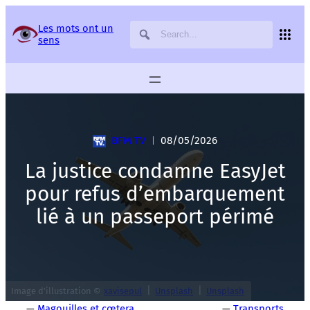
Panneau de gestion des services
Les mots ont un
sens
BFM TV
08/05/2026
|
La justice condamne EasyJet
pour refus d’embarquement
lié à un passeport périmé
|
|
Image d’illustration ©
xavisepul
Unsplash
Unsplash
—
Magouilles et cœtera
—
Transports