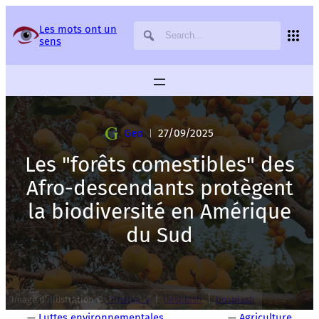
Panneau de gestion des services
Les mots ont un
sens
Geo
27/09/2025
|
Les "forêts comestibles" des
Afro-descendants protègent
la biodiversité en Amérique
du Sud
|
|
Image d’illustration ©
christya_v
Unsplash
Unsplash
—
Luttes environnementales
—
Agriculture