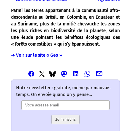
Parmi les terres appartenant à la communauté afro-
descendante au Brésil, en Colombie, en Équateur et
au Suriname, plus de la moitié chevauche les zones
les plus riches en biodiversité de la planète, selon
une étude pointant les bénéfices écologiques des
« forêts comestibles » qui s’y épanouissent.
➔ Voir sur le site « Geo »
Partager
Partager
Partager
Partager
Partager
Partager
Partager
cet
cet
cet
cet
cet
cet
cet
article
article
article
article
article
article
article
Notre newsletter : gratuite, même par mauvais
via
via
via
via
via
via
via
temps. On envoie quand on y pense…
Email
Facebook
Mastodon
Linkedin
Whatsapp
Bluesky
Twitter
–
–
–
–
–
–
–
Les
Les
Les
Les
Les
Les
Les
mots
mots
mots
mots
mots
Je m’inscris
mots
mots
ont
ont
ont
ont
ont
ont
ont