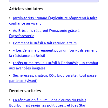
un
un
un
un
un
un
un
sens
sens
sens
sens
sens
sens
sens
Articles similaires
/
/
/
/
/
/
/
LMOUS
LMOUS
LMOUS
LMOUS
LMOUS
Jardin‑forêts : quand l’agriculture réapprend à faire
LMOUS
LMOUS
–
–
–
–
–
confiance au vivant
–
–
en
Agriculture
afro-
en
moitié
Parmi
Au Brésil, ils réparent l’Amazonie grâce à
comestibles
biodiversité
Biodiversité
descendante
Équateur
chevauche
l’agroforesterie
les
Forêts
de
Brésil
au
et
les
terres
jardins
Comment le Brésil a fait reculer la faim
la
Forêts
Brésil,
au
zones
appartenant
Jardins
planète,
« Les gens me prenaient pour un fou » : ils sèment
en
Suriname,
les
à
forêts
la résistance au Brésil
selon
Colombie,
plus
plus
la
une
de
riches
Forêts primaires : du Brésil à l’Indonésie, un combat
communauté
la
aux avancées inégales
Sécheresses, chaleur, CO₂, biodiversité : tout passe
par le sol (vivant)
Derniers articles
La rénovation à 50 millions d’euros du Palais
Bourbon fait réagir les politiques… et Joey Starr