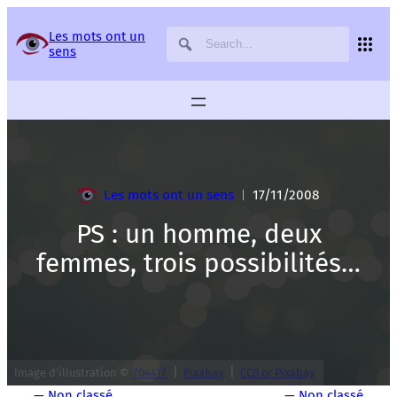
Panneau de gestion des services
Les mots ont un
sens
Les mots ont un sens
17/11/2008
|
PS : un homme, deux
femmes, trois possibilités…
|
|
Image d’illustration ©
704417
Pixabay
CC0 or Pixabay
—
Non classé
—
Non classé