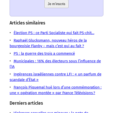
un
un
sens
sens
Je m’inscris
sens
sens
sens
sens
sens
/
/
/
/
/
/
/
LMOUS
LMOUS
LMOUS
LMOUS
LMOUS
LMOUS
LMOUS
–
–
–
–
–
Articles similaires
–
–
de
Élections
le
parti.
Récit
était
le
Élection PS : ce Parti Socialiste qui fait PS-chit…
la
Parti
soleil
Eclipse
d’une
difficile
noir
nuit
socialiste
s’est
totale
histoire
Raphaël Glucksmann, nouveau héros de la
de
de
:
Politique
levé,
au
sans
bourgeoisie Flanby – mais c’est qui au fait ?
s’y
la
le
Dans
tout
congrès
fin…
retrouver.
« nuit
PS : la guerre des trois a commencé
soleil
le
de
Bilan
Lorsque
des
Municipales : 16% des électeurs sous l’influence de
a
monde
Reims.
résolutions »,
l’IA
préféré
était
il
rester
Ingérences israéliennes contre LFI : « un parfum de
scandale d’État »
François Piquemal hué lors d’une commémoration :
une « opération montée » par France Télévisions ?
Derniers articles
Violences sexuelles sur mineurs : la note de