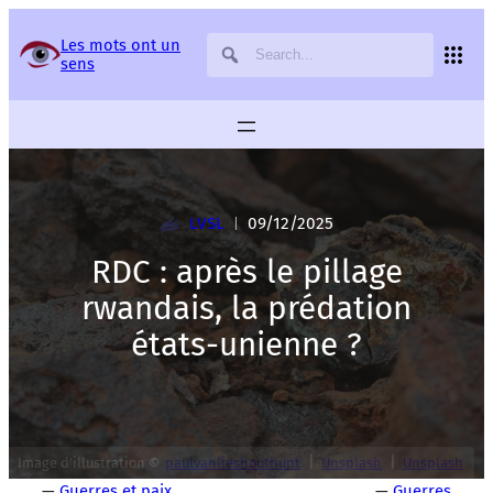
Panneau de gestion des services
Les mots ont un
sens
LVSL
09/12/2025
|
RDC : après le pillage
rwandais, la prédation
états-unienne ?
|
|
Image d’illustration ©
paulvanlieshouthunt
Unsplash
Unsplash
—
Guerres et paix
—
Guerres