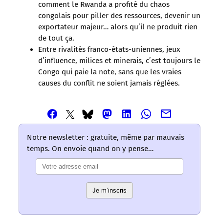
comment le Rwanda a profité du chaos
congolais pour piller des ressources, devenir un
exportateur majeur… alors qu’il ne produit rien
de tout ça.
Entre rivalités franco-états-uniennes, jeux
d’influence, milices et minerais, c’est toujours le
Congo qui paie la note, sans que les vraies
causes du conflit ne soient jamais réglées.
Partager
Partager
Partager
Partager
Partager
Partager
Partager
cet
cet
cet
cet
cet
cet
cet
article
article
article
article
article
article
article
Notre newsletter : gratuite, même par mauvais
via
via
via
via
via
via
via
temps. On envoie quand on y pense…
Email
Facebook
Mastodon
Linkedin
Whatsapp
Bluesky
Twitter
–
–
–
–
–
–
–
Les
Les
Les
Les
Les
Les
Les
mots
mots
mots
mots
mots
Je m’inscris
mots
mots
ont
ont
ont
ont
ont
ont
ont
un
un
un
un
un
un
un