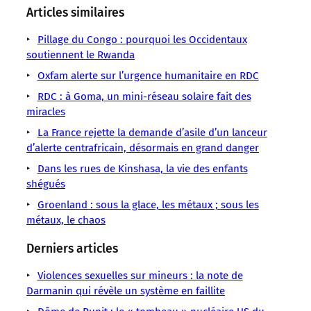
sens
sens
sens
sens
sens
sens
sens
Articles similaires
/
/
/
/
/
/
/
LMOUS
LMOUS
LMOUS
LMOUS
LMOUS
Pillage du Congo : pourquoi les Occidentaux
LMOUS
LMOUS
–
–
–
–
–
soutiennent le Rwanda
–
–
miniers
Afrique
Kigali,
Ce
le
Depuis
Oxfam alerte sur l’urgence humanitaire en RDC
RDC
restent
États-
parfois
lien
conflit
les
République
RDC : à Goma, un mini-réseau solaire fait des
la
Unis
contre
privilégié
congolais.
années
démocratique
miracles
clé
Exploitation
toute
continue
Et
90,
du
du
La France rejette la demande d’asile d’un lanceur
minière
logique
de
les
Washington
Congo
d’alerte centrafricain, désormais en grand danger
jeu.
régionale.
peser
intérêts
soutient
Rwanda
Les
dans
Dans les rues de Kinshasa, la vie des enfants
États-
shégués
Unis
Groenland : sous la glace, les métaux ; sous les
métaux, le chaos
Derniers articles
Violences sexuelles sur mineurs : la note de
Darmanin qui révèle un système en faillite