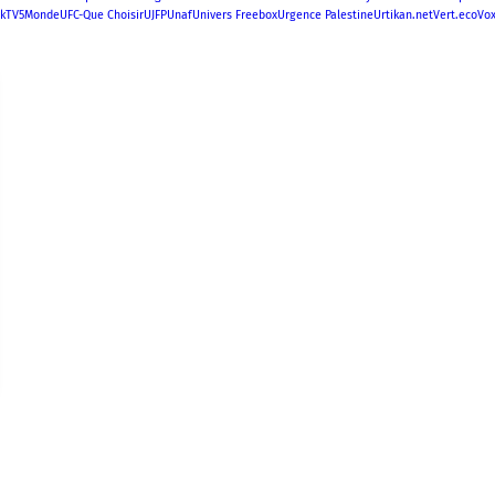
k
TV5Monde
UFC-Que Choisir
UJFP
Unaf
Univers Freebox
Urgence Palestine
Urtikan.net
Vert.eco
Vo