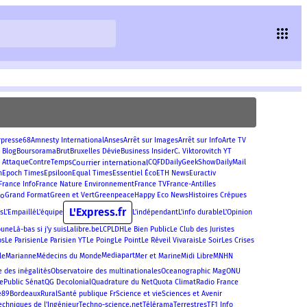
rpresse68
Amnesty International
Anses
Arrêt sur Images
Arrêt sur Info
Arte TV
 Blog
Boursorama
Brut
Bruxelles Dévie
Business Insider
C. Viktorovitch YT
 Attaque
Courrier international
ContreTemps
CQFD
DailyGeekShow
DailyMail
m
Epoch Times
Epsiloon
Equal Times
Essentiel Éco
ETH News
Euractiv
France Info
France Nature Environnement
France TV
France-Antilles
eo
Grand Format
Green et Vert
Greenpeace
Happy Eco News
Histoires Crépues
L'Express.fr
us
L'Empaillé
L'équipe
L'indépendant
L'info durable
L'Opinion
bune
Là-bas si j'y suis
Lalibre.be
LCP
LDH
Le Bien Public
Le Club des Juristes
bs
Le Parisien
Le Parisien YT
Le Poing
Le Point
Le Réveil Vivarais
Le Soir
Les Crises
Mediapart
le
Marianne
Médecins du Monde
Mer et Marine
Midi Libre
MNHN
e des inégalités
Observatoire des multinationales
Oceanographic Mag
ONU
ie
Public Sénat
QG Decolonial
Quadrature du Net
Quota Climat
Radio France
e89Bordeaux
Rural
Santé publique Fr
Science et vie
Sciences et Avenir
echniques de l'Ingénieur
Techno-science.net
Télérama
Terrestres
TF1 Info