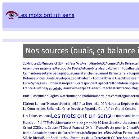
Panneau de gestion des services
Les mots ont un sens
Nos sources (ouais, ça balance i
20Minutes
Acrimed
20Minutes CH
22-med
7sur7
À l'Avant-Garde
ABC
Actu Réfractai
B
Assemblée nationale
Atecopol
Au Poste
Automobile Mag.
Bakchich.info
Ballast
Ça m'intéresse
Café pédagogique
Canard enchaîné
Canard Réfractaire YT
Capit
Disclose.
Défenseur des Droits
Developpez.com
Dialectik Football
Diario Usach
Euro-Synergies
Euronews
European Correspondent
Fipeco
FNH
Fondation Logem
FranceInfo
Frustration Mag.
France-Guyane
Frandroid
Franjo YT
FrenchBreaches
Huff' Post
Human Rights Watch
Humane World
INA
Infirmiers.com
Infogm
Inserm
l’Humanité
L'Orient Le Jour
l’Informé
L214
La Brèche
La Déferlante
La Dépêche du
Le Figaro
Le Gorafi.fr
Le Grand Continen
Le Courrier des Balkans
Le Cri
Le Devoir
Les mots ont un sens
Les Echos
Les Jours
Les mots sont impo
National Geographic
Next
Monsieur Phi YT
MyPetition
NBC News
Northeastern 
Oxfam France
Orient XXI
Osons Causer YT
Ouest France.fr
Pacte pour le Climat
P
Reporterre
Révolution Permanen
Radio-Canada
Rapports de Force
Reflets.info
Slate
Spirit Of Free Speech
Siècle Digital
Socialter
Soulèvements de la Terre
Spl