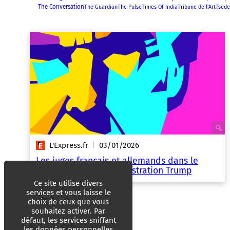
The Conversation
The Guardian
The Pulse
Times Of India
Tribune de l'Art
Tsede
L'Express.fr
03/01/2026
|
Les juges français et allemands dans le
collimateur de l’administration Trump
Ce site utilise divers
services et vous laisse le
choix de ceux que vous
souhaitez activer. Par
défaut, les services sniffant
les données personnelles