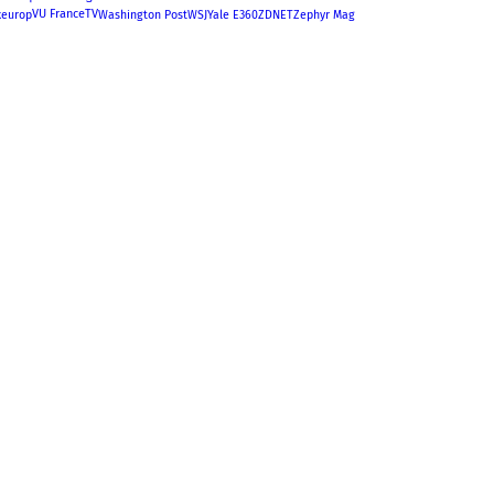
VU FranceTV
xeurop
Washington Post
WSJ
Yale E360
ZDNET
Zephyr Mag