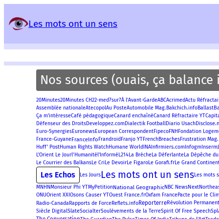
Panneau de gestion des services
Les mots ont un sens
Nos sources (ouais, ça balance i
20Minutes
Acrimed
20Minutes CH
22-med
7sur7
À l'Avant-Garde
ABC
Actu Réfractai
B
Assemblée nationale
Atecopol
Au Poste
Automobile Mag.
Bakchich.info
Ballast
Ça m'intéresse
Café pédagogique
Canard enchaîné
Canard Réfractaire YT
Capit
Disclose.
Défenseur des Droits
Developpez.com
Dialectik Football
Diario Usach
Euro-Synergies
Euronews
European Correspondent
Fipeco
FNH
Fondation Logem
FranceInfo
Frustration Mag.
France-Guyane
Frandroid
Franjo YT
FrenchBreaches
Huff' Post
Human Rights Watch
Humane World
INA
Infirmiers.com
Infogm
Inserm
l’Humanité
L'Orient Le Jour
l’Informé
L214
La Brèche
La Déferlante
La Dépêche du
Le Figaro
Le Gorafi.fr
Le Grand Continen
Le Courrier des Balkans
Le Cri
Le Devoir
Les mots ont un sens
Les Echos
Les Jours
Les mots 
National Geographic
Next
MNHN
Monsieur Phi YT
MyPetition
NBC News
Northea
Oxfam France
ONU
Orient XXI
Osons Causer YT
Ouest France.fr
Pacte pour le Cli
Reporterre
Révolution Permanen
Radio-Canada
Rapports de Force
Reflets.info
Slate
Spirit Of Free Speech
Siècle Digital
Socialter
Soulèvements de la Terre
Spl
The Conversation