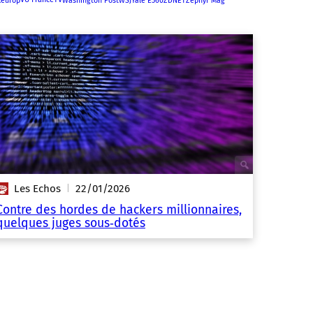
xeurop
Washington Post
WSJ
Yale E360
ZDNET
Zephyr Mag
Les Echos
22/01/2026
|
Contre des hordes de hackers millionnaires,
quelques juges sous‑dotés