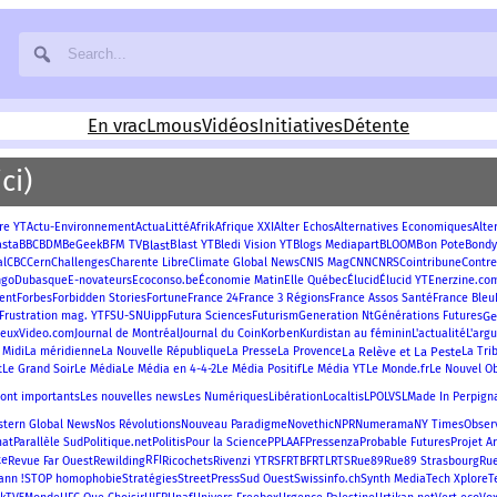
En vrac
Lmous
Vidéos
Initiatives
Détente
ci)
Afrik
re YT
Actu-Environnement
ActuaLitté
Afrique XXI
Alter Echos
Alternatives Economiques
Alte
asta
BFM TV
Blast
Blast YT
Bon Pote
BBC
BDM
BeGeek
Bledi Vision YT
Blogs Mediapart
BLOOM
Bondy
Contre
al
CBC
Cern
Challenges
Charente Libre
Climate Global News
CNIS Mag
CNN
CNRS
Cointribune
ngo
Enerzine.co
Dubasque
E-novateurs
Ecoconso.be
Économie Matin
Elle Québec
Élucid
Élucid YT
France 24
France 3 Régions
ent
Forbes
Forbidden Stories
Fortune
France Assos Santé
France Bleu
Futura Sciences
G
Frustration mag. YT
FSU-SNUipp
Futurism
Generation Nt
Générations Futures
Korben
JeuxVideo.com
Journal de Montréal
Journal du Coin
Kurdistan au féminin
L'actualité
L'arg
La Relève et La Peste
 Midi
La méridienne
La Nouvelle République
La Presse
La Provence
La Tri
t
Le Grand Soir
Le Monde.fr
Le Média
Le Média en 4-4-2
Le Média Positif
Le Média YT
Le Nouvel O
sont importants
Les nouvelles news
Les Numériques
Libération
Localtis
LPO
LVSL
Made In Perpign
Numerama
stern Global News
Nos Révolutions
Nouveau Paradigme
Novethic
NPR
NY Times
Observ
Politis
Pressenza
mat
Parallèle Sud
Politique.net
Pour la Science
PPLAAF
Probable Futures
Projet A
te
RFI
Revue Far Ouest
Rewilding
Ricochets
Rivenzi YT
RSF
RTBF
RTL
RTS
Rue89
Rue89 Strasbourg
Ru
StreetPress
ann !
STOP homophobie
Stratégies
Sud Ouest
Swissinfo.ch
Synth Media
Tech Xplore
T