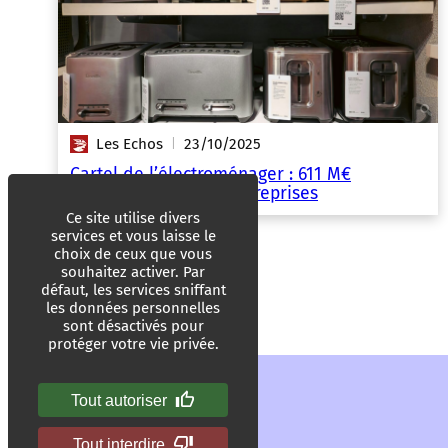
Les Echos
23/10/2025
|
Cartel de l’électroménager : 611 M€
d’amendes pour 12 entreprises
Ce site utilise divers
services et vous laisse le
choix de ceux que vous
souhaitez activer. Par
défaut, les services sniffant
les données personnelles
sont désactivés pour
protéger votre vie privée.
Tout autoriser
Tout interdire