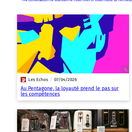
The Guardian
The Pulse
Times Of India
Tribune de l'Art
Tsede
Les Echos
07/04/2026
|
Au Pentagone, la loyauté prend le pas sur
les compétences