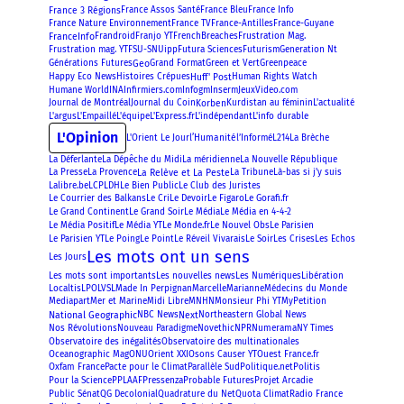
France 3 Régions
France Assos Santé
France Bleu
France Info
France Nature Environnement
France TV
France-Antilles
France-Guyane
FranceInfo
Frustration Mag.
Frandroid
Franjo YT
FrenchBreaches
Futura Sciences
Frustration mag. YT
FSU-SNUipp
Futurism
Generation Nt
Geo
Générations Futures
Grand Format
Green et Vert
Greenpeace
Huff' Post
Happy Eco News
Histoires Crépues
Human Rights Watch
Humane World
INA
Infirmiers.com
Infogm
Inserm
JeuxVideo.com
Korben
Journal de Montréal
Journal du Coin
Kurdistan au féminin
L'actualité
L'argus
L'Empaillé
L'équipe
L'Express.fr
L'indépendant
L'info durable
L'Opinion
l’Humanité
L'Orient Le Jour
l’Informé
L214
La Brèche
La Déferlante
La Dépêche du Midi
La méridienne
La Nouvelle République
La Relève et La Peste
La Presse
La Provence
La Tribune
Là-bas si j'y suis
Lalibre.be
LCP
LDH
Le Bien Public
Le Club des Juristes
Le Figaro
Le Gorafi.fr
Le Courrier des Balkans
Le Cri
Le Devoir
Le Grand Continent
Le Grand Soir
Le Média
Le Média en 4-4-2
Le Monde.fr
Le Média Positif
Le Média YT
Le Nouvel Obs
Le Parisien
Le Parisien YT
Le Poing
Le Point
Le Réveil Vivarais
Le Soir
Les Crises
Les Echos
Les mots ont un sens
Les Jours
Les mots sont importants
Les nouvelles news
Les Numériques
Libération
Localtis
LPO
LVSL
Made In Perpignan
Marcelle
Marianne
Médecins du Monde
Mediapart
Mer et Marine
Midi Libre
MNHN
Monsieur Phi YT
MyPetition
National Geographic
Next
NBC News
Northeastern Global News
Numerama
Nos Révolutions
Nouveau Paradigme
Novethic
NPR
NY Times
Observatoire des inégalités
Observatoire des multinationales
Oceanographic Mag
ONU
Orient XXI
Osons Causer YT
Ouest France.fr
Oxfam France
Politis
Pacte pour le Climat
Parallèle Sud
Politique.net
Pressenza
Pour la Science
PPLAAF
Probable Futures
Projet Arcadie
Public Sénat
QG Decolonial
Quadrature du Net
Quota Climat
Radio France