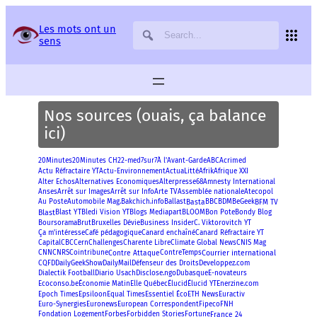
Panneau de gestion des services
Les mots ont un
sens
Nos sources (ouais, ça balance
ici)
20Minutes
Acrimed
20Minutes CH
22-med
7sur7
À l'Avant-Garde
ABC
Afrik
Actu Réfractaire YT
Actu-Environnement
ActuaLitté
Afrique XXI
Alter Echos
Alternatives Economiques
Alterpresse68
Amnesty International
Anses
Arrêt sur Images
Arrêt sur Info
Arte TV
Assemblée nationale
Atecopol
Basta
BFM TV
Au Poste
Automobile Mag.
Bakchich.info
Ballast
BBC
BDM
BeGeek
Blast
Blast YT
Bon Pote
Bledi Vision YT
Blogs Mediapart
BLOOM
Bondy Blog
Boursorama
Brut
Bruxelles Dévie
Business Insider
C. Viktorovitch YT
Ça m'intéresse
Café pédagogique
Canard enchaîné
Canard Réfractaire YT
Capital
CBC
Cern
Challenges
Charente Libre
Climate Global News
CNIS Mag
Contre Attaque
Courrier international
CNN
CNRS
Cointribune
ContreTemps
CQFD
DailyGeekShow
DailyMail
Défenseur des Droits
Developpez.com
Disclose.ngo
Dialectik Football
Diario Usach
Dubasque
E-novateurs
Enerzine.com
Ecoconso.be
Économie Matin
Elle Québec
Élucid
Élucid YT
Epoch Times
Epsiloon
Equal Times
Essentiel Éco
ETH News
Euractiv
Euro-Synergies
Euronews
European Correspondent
Fipeco
FNH
France 24
Fondation Logement
Forbes
Forbidden Stories
Fortune