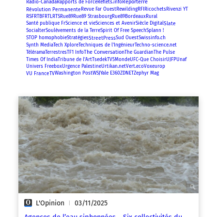
Reporterre
Radio-Canada
Rapports de Force
Reflets.info
Révolution Permanente
RFI
Revue Far Ouest
Rewilding
Ricochets
Rivenzi YT
RSF
RTBF
RTL
RTS
Rue89
Rue89 Strasbourg
Rue89Bordeaux
Rural
Slate
Santé publique Fr
Science et vie
Sciences et Avenir
Siècle Digital
Spirit Of Free Speech
Socialter
Soulèvements de la Terre
Splann !
StreetPress
STOP homophobie
Stratégies
Sud Ouest
Swissinfo.ch
Synth Media
Tech Xplore
Techniques de l'Ingénieur
Techno-science.net
The Conversation
Télérama
Terrestres
TF1 Info
The Guardian
The Pulse
Times Of India
Tribune de l'Art
Tsedek
TV5Monde
UFC-Que Choisir
UJFP
Unaf
Univers Freebox
Urgence Palestine
Urtikan.net
Vert.eco
Voxeurop
VU FranceTV
Washington Post
WSJ
Yale E360
ZDNET
Zephyr Mag
L'Opinion
03/11/2025
|
Agences de l’eau siphonnées… Six collectivités du