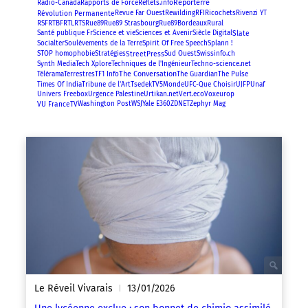
Reporterre
Radio-Canada
Rapports de Force
Reflets.info
Révolution Permanente
RFI
Revue Far Ouest
Rewilding
Ricochets
Rivenzi YT
RSF
RTBF
RTL
RTS
Rue89
Rue89 Strasbourg
Rue89Bordeaux
Rural
Slate
Santé publique Fr
Science et vie
Sciences et Avenir
Siècle Digital
Spirit Of Free Speech
Socialter
Soulèvements de la Terre
Splann !
StreetPress
STOP homophobie
Stratégies
Sud Ouest
Swissinfo.ch
Synth Media
Tech Xplore
Techniques de l'Ingénieur
Techno-science.net
The Conversation
Télérama
Terrestres
TF1 Info
The Guardian
The Pulse
Times Of India
Tribune de l'Art
Tsedek
TV5Monde
UFC-Que Choisir
UJFP
Unaf
Univers Freebox
Urgence Palestine
Urtikan.net
Vert.eco
Voxeurop
VU FranceTV
Washington Post
WSJ
Yale E360
ZDNET
Zephyr Mag
Le Réveil Vivarais
13/01/2026
|
Une lycéenne exclue : son bonnet de chimio assimilé