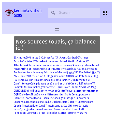
Panneau de gestion des services
Les mots ont un
sens
Nos sources (ouais, ça balance
ici)
20Minutes
Acrimed
20Minutes CH
22-med
7sur7
À l'Avant-Garde
ABC
Afrik
Actu Réfractaire YT
Actu-Environnement
ActuaLitté
Afrique XXI
Alter Echos
Alternatives Economiques
Alterpresse68
Amnesty International
Anses
Arrêt sur Images
Arrêt sur Info
Arte TV
Assemblée nationale
Atecopol
Basta
BFM TV
Au Poste
Automobile Mag.
Bakchich.info
Ballast
BBC
BDM
BeGeek
Blast
Blast YT
Bon Pote
Bledi Vision YT
Blogs Mediapart
BLOOM
Bondy Blog
Boursorama
Brut
Bruxelles Dévie
Business Insider
C. Viktorovitch YT
Ça m'intéresse
Café pédagogique
Canard enchaîné
Canard Réfractaire YT
Capital
CBC
Cern
Challenges
Charente Libre
Climate Global News
CNIS Mag
Contre Attaque
Courrier international
CNN
CNRS
Cointribune
ContreTemps
CQFD
DailyGeekShow
DailyMail
Défenseur des Droits
Developpez.com
Disclose.ngo
Dialectik Football
Diario Usach
Dubasque
E-novateurs
Enerzine.com
Ecoconso.be
Économie Matin
Elle Québec
Élucid
Élucid YT
Epoch Times
Epsiloon
Equal Times
Essentiel Éco
ETH News
Euractiv
Euro-Synergies
Euronews
European Correspondent
Fipeco
FNH
France 24
Fondation Logement
Forbes
Forbidden Stories
Fortune