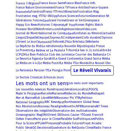
France 3 Régions
France Assos Santé
France Bleu
France Info
France Nature Environnement
France TV
France-Antilles
France-Guyane
FranceInfo
Frustration Mag.
Frandroid
Franjo YT
FrenchBreaches
Futura Sciences
Frustration mag. YT
FSU-SNUipp
Futurism
Generation Nt
Geo
Générations Futures
Grand Format
Green et Vert
Greenpeace
Huff' Post
Happy Eco News
Histoires Crépues
Human Rights Watch
Humane World
INA
Infirmiers.com
Infogm
Inserm
JeuxVideo.com
Korben
Journal de Montréal
Journal du Coin
Kurdistan au féminin
L'actualité
L'argus
L'Empaillé
L'équipe
L'Express.fr
L'indépendant
L'info durable
L'Opinion
l’Humanité
L'Orient Le Jour
l’Informé
L214
La Brèche
La Déferlante
La Dépêche du Midi
La méridienne
La Nouvelle République
La Presse
La Relève et La Peste
La Provence
La Tribune
Là-bas si j'y suis
Lalibre.be
LCP
LDH
Le Bien Public
Le Club des Juristes
Le Courrier des Balkans
Le Cri
Le Figaro
Le Gorafi.fr
Le Grand Continent
Le Grand Soir
Le Devoir
Le Média
Le Monde.fr
Le Média en 4-4-2
Le Média Positif
Le Média YT
Le Nouvel Obs
Le Réveil Vivarais
Le Parisien
Le Parisien YT
Le Poing
Le Point
Le Soir
Les Crises
Les Echos
Les Jours
Les mots ont un sens
Les mots sont importants
Les nouvelles news
Les Numériques
Libération
Localtis
LPO
LVSL
Mediapart
Made In Perpignan
Marcelle
Marianne
Médecins du Monde
Mer et Marine
Midi Libre
MNHN
Monsieur Phi YT
MyPetition
National Geographic
Next
NBC News
Northeastern Global News
Numerama
Nos Révolutions
Nouveau Paradigme
Novethic
NPR
NY Times
Observatoire des inégalités
Observatoire des multinationales
Oceanographic Mag
ONU
Orient XXI
Osons Causer YT
Ouest France.fr
Oxfam France
Politis
Pacte pour le Climat
Parallèle Sud
Politique.net
Pressenza
Pour la Science
PPLAAF
Probable Futures
Projet Arcadie
Public Sénat
QG Decolonial
Quadrature du Net
Quota Climat
Radio France