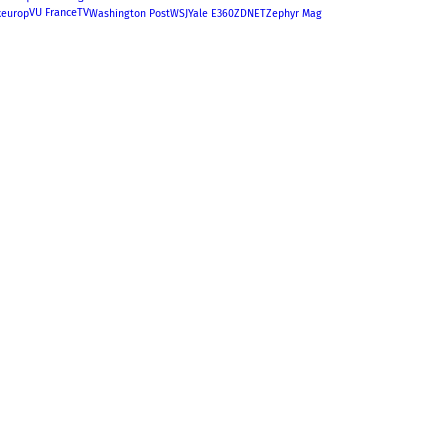
VU FranceTV
xeurop
Washington Post
WSJ
Yale E360
ZDNET
Zephyr Mag