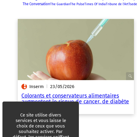
The Conversation
The Guardian
The Pulse
Times Of India
Tribune de l'Art
Tsede
Inserm
23/05/2026
|
Colorants et conservateurs alimentaires
augmentent le risque de cancer, de diabète
et d’hypertension
Ce site utilise divers
services et vous laisse le
choix de ceux que vous
souhaitez activer. Par