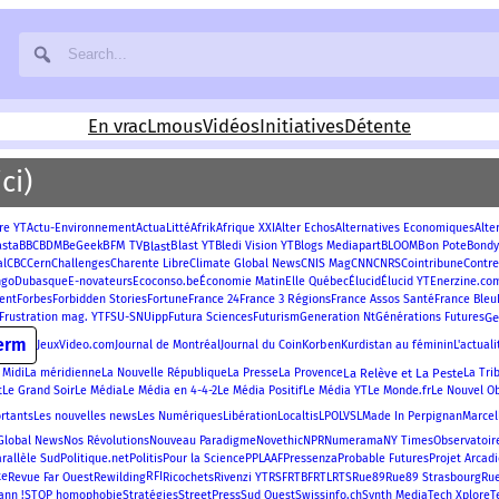
En vrac
Lmous
Vidéos
Initiatives
Détente
ci)
Afrik
re YT
Actu-Environnement
ActuaLitté
Afrique XXI
Alter Echos
Alternatives Economiques
Alte
asta
BFM TV
Blast
Blast YT
Bon Pote
BBC
BDM
BeGeek
Bledi Vision YT
Blogs Mediapart
BLOOM
Bondy
Contre
al
CBC
Cern
Challenges
Charente Libre
Climate Global News
CNIS Mag
CNN
CNRS
Cointribune
ngo
Enerzine.co
Dubasque
E-novateurs
Ecoconso.be
Économie Matin
Elle Québec
Élucid
Élucid YT
France 24
France 3 Régions
ent
Forbes
Forbidden Stories
Fortune
France Assos Santé
France Bleu
Futura Sciences
G
Frustration mag. YT
FSU-SNUipp
Futurism
Generation Nt
Générations Futures
erm
Korben
JeuxVideo.com
Journal de Montréal
Journal du Coin
Kurdistan au féminin
L'actuali
La Relève et La Peste
 Midi
La méridienne
La Nouvelle République
La Presse
La Provence
La Tri
t
Le Grand Soir
Le Monde.fr
Le Média
Le Média en 4-4-2
Le Média Positif
Le Média YT
Le Nouvel O
rtants
Les nouvelles news
Les Numériques
Libération
Localtis
LPO
LVSL
Made In Perpignan
Marcel
Numerama
Global News
Nos Révolutions
Nouveau Paradigme
Novethic
NPR
NY Times
Observatoir
Politis
Pressenza
arallèle Sud
Politique.net
Pour la Science
PPLAAF
Probable Futures
Projet Arcad
te
RFI
Revue Far Ouest
Rewilding
Ricochets
Rivenzi YT
RSF
RTBF
RTL
RTS
Rue89
Rue89 Strasbourg
Ru
StreetPress
ann !
STOP homophobie
Stratégies
Sud Ouest
Swissinfo.ch
Synth Media
Tech Xplore
T