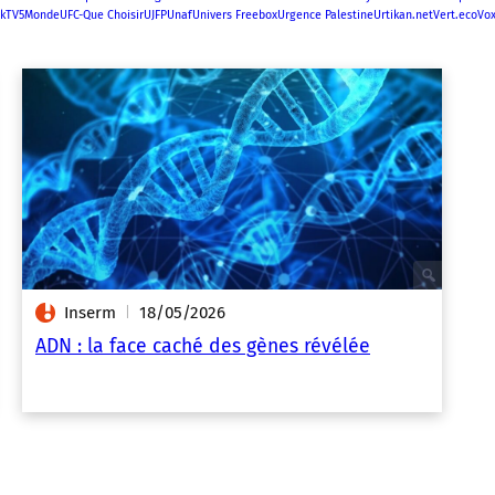
k
TV5Monde
UFC-Que Choisir
UJFP
Unaf
Univers Freebox
Urgence Palestine
Urtikan.net
Vert.eco
Vo
Inserm
18/05/2026
|
ADN : la face caché des gènes révélée