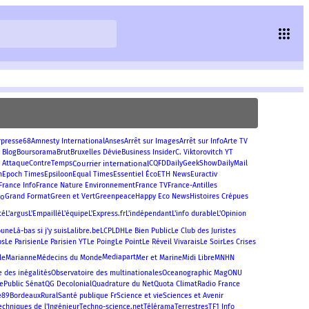
rpresse68
Amnesty International
Anses
Arrêt sur Images
Arrêt sur Info
Arte TV
 Blog
Boursorama
Brut
Bruxelles Dévie
Business Insider
C. Viktorovitch YT
 Attaque
Courrier international
ContreTemps
CQFD
DailyGeekShow
DailyMail
m
Epoch Times
Epsiloon
Equal Times
Essentiel Éco
ETH News
Euractiv
France Info
France Nature Environnement
France TV
France-Antilles
eo
Grand Format
Green et Vert
Greenpeace
Happy Eco News
Histoires Crépues
té
L'argus
L'Empaillé
L'équipe
L'Express.fr
L'indépendant
L'info durable
L'Opinion
bune
Là-bas si j'y suis
Lalibre.be
LCP
LDH
Le Bien Public
Le Club des Juristes
bs
Le Parisien
Le Parisien YT
Le Poing
Le Point
Le Réveil Vivarais
Le Soir
Les Crises
Mediapart
le
Marianne
Médecins du Monde
Mer et Marine
Midi Libre
MNHN
e des inégalités
Observatoire des multinationales
Oceanographic Mag
ONU
ie
Public Sénat
QG Decolonial
Quadrature du Net
Quota Climat
Radio France
e89Bordeaux
Rural
Santé publique Fr
Science et vie
Sciences et Avenir
echniques de l'Ingénieur
Techno-science.net
Télérama
Terrestres
TF1 Info