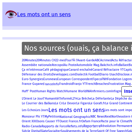
Panneau de gestion des services
Les mots ont un sens
Nos sources (ouais, ça balance i
20Minutes
Acrimed
20Minutes CH
22-med
7sur7
À l'Avant-Garde
ABC
Actu Réfractai
B
Assemblée nationale
Atecopol
Au Poste
Automobile Mag.
Bakchich.info
Ballast
Ça m'intéresse
Café pédagogique
Canard enchaîné
Canard Réfractaire YT
Capit
Disclose.
Défenseur des Droits
Developpez.com
Dialectik Football
Diario Usach
Euro-Synergies
Euronews
European Correspondent
Fipeco
FNH
Fondation Logem
FranceInfo
Frustration Mag.
France-Guyane
Frandroid
Franjo YT
FrenchBreaches
Ins
Huff' Post
Human Rights Watch
Humane World
INA
Infirmiers.com
Infogm
l’Humanité
L'Orient Le Jour
l’Informé
L214
La Brèche
La Déferlante
La Dépêche du
Le Figaro
Le Gorafi.fr
Le Grand Continen
Le Courrier des Balkans
Le Cri
Le Devoir
Les mots ont un sens
Les Echos
Les Jours
Les mots sont impo
National Geographic
Next
Monsieur Phi YT
MyPetition
NBC News
Northeastern 
Oxfam France
Orient XXI
Osons Causer YT
Ouest France.fr
Pacte pour le Climat
P
Reporterre
Révolution Permanen
Radio-Canada
Rapports de Force
Reflets.info
Slate
Spirit Of Free Speech
Siècle Digital
Socialter
Soulèvements de la Terre
Spl