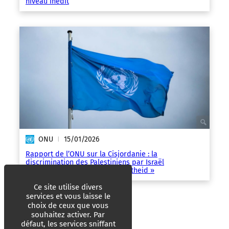
niveau inédit
ONU
15/01/2026
|
Rapport de l’ONU sur la Cisjordanie : la
discrimination des Palestiniens par Israël
« ressemble au système d’apartheid »
Ce site utilise divers
services et vous laisse le
choix de ceux que vous
souhaitez activer. Par
défaut, les services sniffant