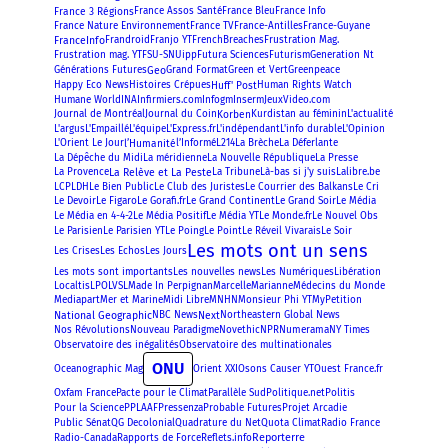
France 3 Régions
France Assos Santé
France Bleu
France Info
France Nature Environnement
France TV
France-Antilles
France-Guyane
FranceInfo
Frustration Mag.
Frandroid
Franjo YT
FrenchBreaches
Futura Sciences
Frustration mag. YT
FSU-SNUipp
Futurism
Generation Nt
Geo
Générations Futures
Grand Format
Green et Vert
Greenpeace
Huff' Post
Happy Eco News
Histoires Crépues
Human Rights Watch
Humane World
INA
Infirmiers.com
Infogm
Inserm
JeuxVideo.com
Korben
Journal de Montréal
Journal du Coin
Kurdistan au féminin
L'actualité
L'argus
L'Empaillé
L'équipe
L'Express.fr
L'indépendant
L'info durable
L'Opinion
l’Humanité
L'Orient Le Jour
l’Informé
L214
La Brèche
La Déferlante
La Dépêche du Midi
La méridienne
La Nouvelle République
La Presse
La Relève et La Peste
La Provence
La Tribune
Là-bas si j'y suis
Lalibre.be
LCP
LDH
Le Bien Public
Le Club des Juristes
Le Courrier des Balkans
Le Cri
Le Figaro
Le Gorafi.fr
Le Grand Continent
Le Grand Soir
Le Devoir
Le Média
Le Monde.fr
Le Média en 4-4-2
Le Média Positif
Le Média YT
Le Nouvel Obs
Le Parisien
Le Parisien YT
Le Poing
Le Point
Le Réveil Vivarais
Le Soir
Les mots ont un sens
Les Crises
Les Echos
Les Jours
Les mots sont importants
Les nouvelles news
Les Numériques
Libération
Localtis
LPO
LVSL
Made In Perpignan
Marcelle
Marianne
Médecins du Monde
Mediapart
Mer et Marine
Midi Libre
MNHN
Monsieur Phi YT
MyPetition
National Geographic
Next
NBC News
Northeastern Global News
Numerama
Nos Révolutions
Nouveau Paradigme
Novethic
NPR
NY Times
Observatoire des inégalités
Observatoire des multinationales
ONU
Oceanographic Mag
Orient XXI
Osons Causer YT
Ouest France.fr
Oxfam France
Politis
Pacte pour le Climat
Parallèle Sud
Politique.net
Pressenza
Pour la Science
PPLAAF
Probable Futures
Projet Arcadie
Public Sénat
QG Decolonial
Quadrature du Net
Quota Climat
Radio France
Reporterre
Radio-Canada
Rapports de Force
Reflets.info