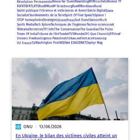
Révolution Permanente
RFI
Revue Far Ouest
Rewilding
Ricochets
Rivenzi YT
RSF
RTBF
RTL
RTS
Rue89
Rue89 Strasbourg
Rue89Bordeaux
Rural
Slate
Santé publique Fr
Science et vie
Sciences et Avenir
Siècle Digital
Spirit Of Free Speech
Socialter
Soulèvements de la Terre
Splann !
StreetPress
STOP homophobie
Stratégies
Sud Ouest
Swissinfo.ch
Synth Media
Tech Xplore
Techniques de l'Ingénieur
Techno-science.net
The Conversation
Télérama
Terrestres
TF1 Info
The Guardian
The Pulse
Times Of India
Tribune de l'Art
Tsedek
TV5Monde
UFC-Que Choisir
UJFP
Unaf
Univers Freebox
Urgence Palestine
Urtikan.net
Vert.eco
Voxeurop
VU FranceTV
Washington Post
WSJ
Yale E360
ZDNET
Zephyr Mag
ONU
13/06/2026
|
En Ukraine, le bilan des victimes civiles atteint un