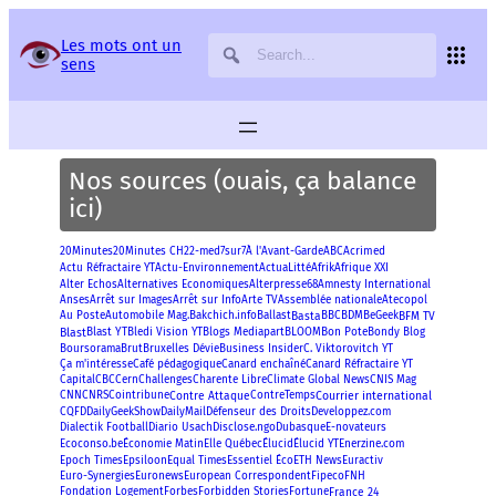
Panneau de gestion des services
Les mots ont un
sens
Nos sources (ouais, ça balance
ici)
20Minutes
Acrimed
20Minutes CH
22-med
7sur7
À l'Avant-Garde
ABC
Afrik
Actu Réfractaire YT
Actu-Environnement
ActuaLitté
Afrique XXI
Alter Echos
Alternatives Economiques
Alterpresse68
Amnesty International
Anses
Arrêt sur Images
Arrêt sur Info
Arte TV
Assemblée nationale
Atecopol
Basta
BFM TV
Au Poste
Automobile Mag.
Bakchich.info
Ballast
BBC
BDM
BeGeek
Blast
Blast YT
Bon Pote
Bledi Vision YT
Blogs Mediapart
BLOOM
Bondy Blog
Boursorama
Brut
Bruxelles Dévie
Business Insider
C. Viktorovitch YT
Ça m'intéresse
Café pédagogique
Canard enchaîné
Canard Réfractaire YT
Capital
CBC
Cern
Challenges
Charente Libre
Climate Global News
CNIS Mag
Contre Attaque
Courrier international
CNN
CNRS
Cointribune
ContreTemps
CQFD
DailyGeekShow
DailyMail
Défenseur des Droits
Developpez.com
Disclose.ngo
Dialectik Football
Diario Usach
Dubasque
E-novateurs
Enerzine.com
Ecoconso.be
Économie Matin
Elle Québec
Élucid
Élucid YT
Epoch Times
Epsiloon
Equal Times
Essentiel Éco
ETH News
Euractiv
Euro-Synergies
Euronews
European Correspondent
Fipeco
FNH
France 24
Fondation Logement
Forbes
Forbidden Stories
Fortune