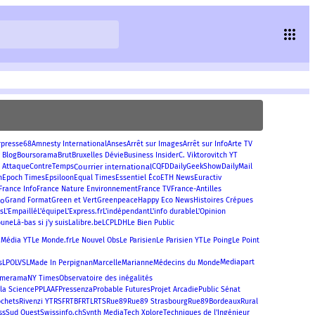
rpresse68
Amnesty International
Anses
Arrêt sur Images
Arrêt sur Info
Arte TV
 Blog
Boursorama
Brut
Bruxelles Dévie
Business Insider
C. Viktorovitch YT
 Attaque
Courrier international
ContreTemps
CQFD
DailyGeekShow
DailyMail
m
Epoch Times
Epsiloon
Equal Times
Essentiel Éco
ETH News
Euractiv
France Info
France Nature Environnement
France TV
France-Antilles
eo
Grand Format
Green et Vert
Greenpeace
Happy Eco News
Histoires Crépues
us
L'Empaillé
L'équipe
L'Express.fr
L'indépendant
L'info durable
L'Opinion
bune
Là-bas si j'y suis
Lalibre.be
LCP
LDH
Le Bien Public
Le Monde.fr
 Média YT
Le Nouvel Obs
Le Parisien
Le Parisien YT
Le Poing
Le Point
Mediapart
s
LPO
LVSL
Made In Perpignan
Marcelle
Marianne
Médecins du Monde
merama
NY Times
Observatoire des inégalités
Pressenza
la Science
PPLAAF
Probable Futures
Projet Arcadie
Public Sénat
ochets
Rivenzi YT
RSF
RTBF
RTL
RTS
Rue89
Rue89 Strasbourg
Rue89Bordeaux
Rural
ss
Sud Ouest
Swissinfo.ch
Synth Media
Tech Xplore
Techniques de l'Ingénieur