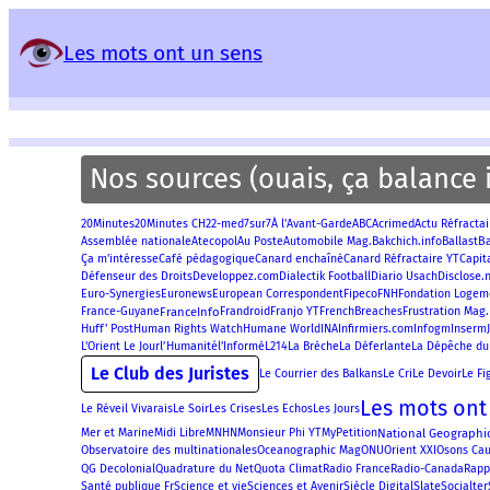
Panneau de gestion des services
Les mots ont un sens
Nos sources (ouais, ça balance i
20Minutes
Acrimed
20Minutes CH
22-med
7sur7
À l'Avant-Garde
ABC
Actu Réfractai
B
Assemblée nationale
Atecopol
Au Poste
Automobile Mag.
Bakchich.info
Ballast
Ça m'intéresse
Café pédagogique
Canard enchaîné
Canard Réfractaire YT
Capit
Disclose.
Défenseur des Droits
Developpez.com
Dialectik Football
Diario Usach
Euro-Synergies
Euronews
European Correspondent
Fipeco
FNH
Fondation Logem
FranceInfo
Frustration Mag.
France-Guyane
Frandroid
Franjo YT
FrenchBreaches
Huff' Post
Human Rights Watch
Humane World
INA
Infirmiers.com
Infogm
Inserm
l’Humanité
L'Orient Le Jour
l’Informé
L214
La Brèche
La Déferlante
La Dépêche du
Le Club des Juristes
Le Fi
Le Courrier des Balkans
Le Cri
Le Devoir
Les mots ont
Le Réveil Vivarais
Le Soir
Les Crises
Les Echos
Les Jours
National Geographi
Mer et Marine
Midi Libre
MNHN
Monsieur Phi YT
MyPetition
Observatoire des multinationales
Oceanographic Mag
ONU
Orient XXI
Osons Cau
QG Decolonial
Quadrature du Net
Quota Climat
Radio France
Radio-Canada
Rapp
Slate
Santé publique Fr
Science et vie
Sciences et Avenir
Siècle Digital
Socialter