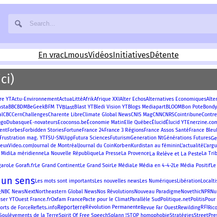
En vrac
Lmous
Vidéos
Initiatives
Détente
ci)
Afrik
re YT
Actu-Environnement
ActuaLitté
Afrique XXI
Alter Echos
Alternatives Economiques
Alte
asta
BFM TV
Blast
Blast YT
Bon Pote
BBC
BDM
BeGeek
Bledi Vision YT
Blogs Mediapart
BLOOM
Bondy
Contre
al
CBC
Cern
Challenges
Charente Libre
Climate Global News
CNIS Mag
CNN
CNRS
Cointribune
ngo
Enerzine.co
Dubasque
E-novateurs
Ecoconso.be
Économie Matin
Elle Québec
Élucid
Élucid YT
France 24
France 3 Régions
ent
Forbes
Forbidden Stories
Fortune
France Assos Santé
France Bleu
Futura Sciences
G
Frustration mag. YT
FSU-SNUipp
Futurism
Generation Nt
Générations Futures
Korben
JeuxVideo.com
Journal de Montréal
Journal du Coin
Kurdistan au féminin
L'actualité
L'arg
La Relève et La Peste
 Midi
La méridienne
La Nouvelle République
La Presse
La Provence
La Tri
garo
Le Gorafi.fr
Le Grand Continent
Le Grand Soir
Le Média
Le Média en 4-4-2
Le Média Positif
Le
 un sens
Les mots sont importants
Les nouvelles news
Les Numériques
Libération
Localti
c
Next
Nu
NBC News
Northeastern Global News
Nos Révolutions
Nouveau Paradigme
Novethic
NPR
Oxfam France
Politis
ser YT
Ouest France.fr
Pacte pour le Climat
Parallèle Sud
Politique.net
Pour 
Reporterre
Révolution Permanente
RFI
orts de Force
Reflets.info
Revue Far Ouest
Rewilding
Ric
Spirit Of Free Speech
StreetPre
Soulèvements de la Terre
Splann !
STOP homophobie
Stratégies