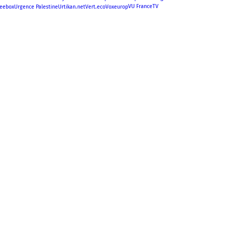
VU FranceTV
reebox
Urgence Palestine
Urtikan.net
Vert.eco
Voxeurop