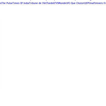
an
The Pulse
Times Of India
Tribune de l'Art
Tsedek
TV5Monde
UFC-Que Choisir
UJFP
Unaf
Univers F