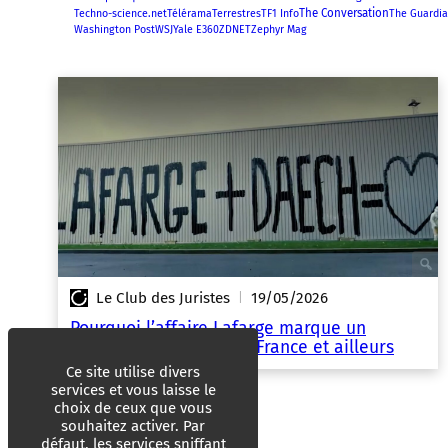
The Conversation
Techno-science.net
Télérama
Terrestres
TF1 Info
The Guardi
Washington Post
WSJ
Yale E360
ZDNET
Zephyr Mag
Le Club des Juristes
19/05/2026
|
Pourquoi l’affaire Lafarge marque un
tournant historique en France et ailleurs
Ce site utilise divers
services et vous laisse le
choix de ceux que vous
souhaitez activer. Par
défaut, les services sniffant