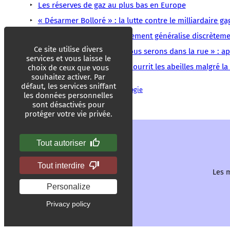
Les réserves de gaz au plus bas en Europe
« Désarmer Bolloré » : la lutte contre le milliardaire ga
Antisémitisme : le gouvernement généralise discrètemen
Ce site utilise divers
« Samedi 26 septembre, nous serons dans la rue » : ap
services et vous laisse le
Dans la Marne, la luzerne nourrit les abeilles malgré l
choix de ceux que vous
souhaitez activer. Par
défaut, les services sniffant
IA
Intelligence artificielle
Psychologie
les données personnelles
sont désactivés pour
protéger votre vie privée.
Tout autoriser
Tout interdire
Les m
Personalize
Privacy policy