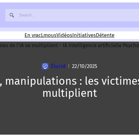
En vrac
Lmous
Vidéos
Initiatives
Détente
Élucid
22/10/2025
|
 manipulations : les victimes
multiplient