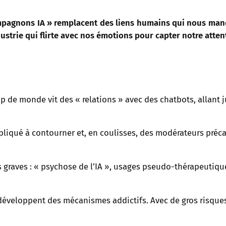
 compagnons IA » remplacent des liens humains qui nous man
trie qui flirte avec nos émotions pour capter notre attenti
up de monde vit des « relations » avec des chatbots, allant
ompliqué à contourner et, en coulisses, des modérateurs pr
s graves : « psychose de l’IA », usages pseudo-thérapeutiq
veloppent des mécanismes addictifs. Avec de gros risques 