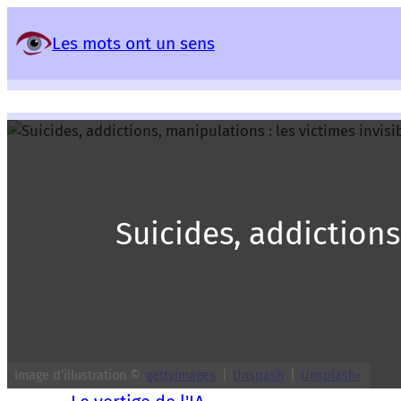
Panneau de gestion des services
Les mots ont un sens
Suicides, addictions,
Image d’illustration ©
gettyimages
|
Unspash
|
Unsplash+