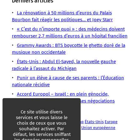
Derniers articles
La rénovation à 50 millions d’euros du Palais
Bourbon fait réagir les politiques… et Joey Starr
« C’est du n’importe quoi » : des médecins doivent
rembourser 2,7 millions d’euros à un hôpital francilien
Grammy Awards : BTS boycotte le ghetto doré de la
musique non occidentale
États-Unis : Abdul El-Sayed, la nouvelle gauche
radicale à l’assaut du Michigan
Punir un élève à cause de ses parents : l’Éducation
nationale récidive
Accord Europol – Israël : en plein génocide,
Bruxelles poursuit secrètement ses négociations
controversées
Ce site utilise divers
services et vous laisse le
Colonialisme
Diplomatie
Donald Trump
États-Unis
Europe
choix de ceux que vous
Guerres
Impérialisme
Nicolás Maduro
Union européenne
souhaitez activer. Par
Venezuela
défaut, les services sniffant