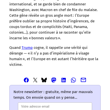
international, et se garde bien de condamner
Washington, avec Macron en chef de file du malaise.
Cette gêne révèle un gros angle mort : l’Europe
préfère oublier sa propre histoire d’ingérences, de
coups tordus et de complicités (Haïti, Panama,
colonies…), pour continuer à se raconter qu’elle
incarne les « bonnes valeurs ».
Quand
Trump
cogne, il rappelle une vérité qui
dérange — « il n’y a pas d’impérialisme à visage
humain », et l’Europe en est autant l’héritière que la
victime.
Partager
Partager
Partager
Partager
Partager
Partager
Partager
cet
cet
cet
cet
cet
cet
cet
article
article
article
article
article
article
article
Notre newsletter : gratuite, même par mauvais
via
via
via
via
via
via
via
temps. On envoie quand on y pense…
Email
Facebook
Mastodon
Linkedin
Whatsapp
Bluesky
Twitter
–
–
–
–
–
–
–