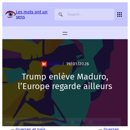
Panneau de gestion des services
Les mots ont un
sens
Basta
19/01/2026
|
Trump enlève Maduro,
l’Europe regarde ailleurs
|
|
Image d’illustration ©
GabrielDouglas
Pixabay
CC0 or Pixabay
—
Guerres et paix
—
Guerres