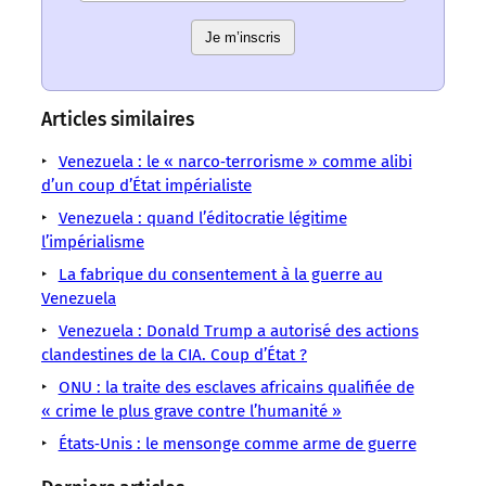
Les
Les
Les
Les
Les
Les
Les
mots
mots
mots
mots
mots
Je m’inscris
mots
mots
ont
ont
ont
ont
ont
ont
ont
un
un
un
un
un
un
un
sens
sens
sens
sens
sens
sens
sens
Articles similaires
/
/
/
/
/
/
/
LMOUS
LMOUS
LMOUS
LMOUS
LMOUS
Venezuela : le « narco‑terrorisme » comme alibi
LMOUS
LMOUS
–
–
–
–
–
d’un coup d’État impérialiste
–
–
pratique
Colonialisme
de
une
Trump
Union
Venezuela : quand l’éditocratie légitime
Europe
depuis
Diplomatie
Maduro
rupture,
dit
l’impérialisme
européenne
Guerres
des
Donald
par
c’est
tout
Venezuela
Impérialisme
La fabrique du consentement à la guerre au
décennies
Trump
les
une
haut
L’arrestation
Nicolás
Venezuela
—
États-
États-
clarification.
ce
Maduro
Venezuela : Donald Trump a autorisé des actions
et
Unis
Unis
que
clandestines de la CIA. Coup d’État ?
l’Europe
n’est
l’Occident
pas
ONU : la traite des esclaves africains qualifiée de
« crime le plus grave contre l’humanité »
États‑Unis : le mensonge comme arme de guerre