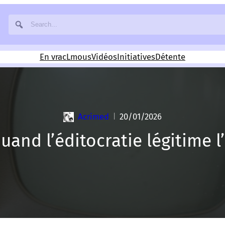
En vrac
Lmous
Vidéos
Initiatives
Détente
Acrimed
20/01/2026
|
uand l’éditocratie légitime 