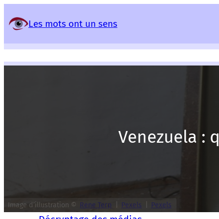
Panneau de gestion des services
Les mots ont un sens
Venezuela : q
Image d’illustration ©
Rene Terp
|
Pexels
|
Pexels