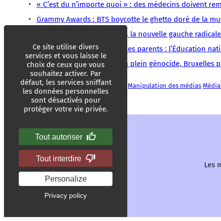
« C’est du n’importe quoi » : des médecins doivent remb
Grammy Awards : BTS boycotte le ghetto doré de la mu
États-Unis : Abdul El-Sayed, la nouvelle gauche radicale
Ce site utilise divers
Punir un élève à cause de ses parents : l’Éducation nati
services et vous laisse le
Accord Europol – Israël : en plein génocide, Bruxelles
choix de ceux que vous
souhaitez activer. Par
défaut, les services sniffant
Acrimed
Donald Trump
États-Unis
Manipulation des médias
Média
les données personnelles
sont désactivés pour
protéger votre vie privée.
Tout autoriser
Tout interdire
Les m
Personalize
Privacy policy