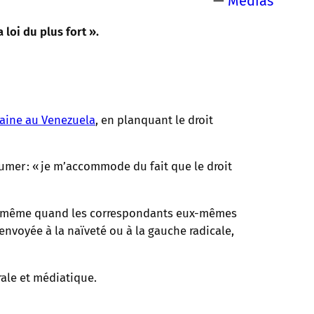
—
Médias
loi du plus fort ».
caine au Venezuela
, en planquant le droit
ssumer : « je m’accommode du fait que le droit
nce, même quand les correspondants eux-mêmes
renvoyée à la naïveté ou à la gauche radicale,
rale et médiatique.