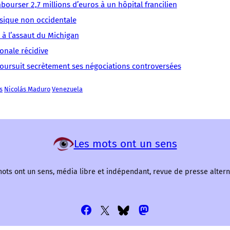
partie
Unis
consensus
du
ça
ourser 2,7 millions d’euros à un hôpital francilien
international
Maduro
des
Manipulation
médiatique
plus
arrange.
sique non occidentale
devient
Venezuela
médias
fort ».
L’article
 à l’assaut du Michigan
onale récidive
 poursuit secrètement ses négociations controversées
s
Nicolás Maduro
Venezuela
Les mots ont un sens
ots ont un sens, média libre et indépendant, revue de presse altern
Allez
Allez
Allez
Allez
sur
sur
sur
sur
notre
notre