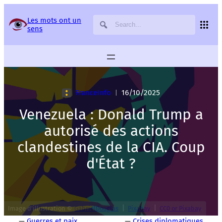
Panneau de gestion des services
Les mots ont un
sens
FranceInfo
16/10/2025
|
Venezuela : Donald Trump a
autorisé des actions
clandestines de la CIA. Coup
d'État ?
|
|
Image d’illustration ©
GabrielDouglas
Pixabay
CC0 or Pixabay
—
Guerres et paix
—
Crises diplomatiques