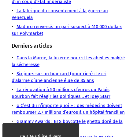
frontière
d’un coup d’État impérialiste
Unis
Maduro,
dénonce
et
Donald
frappes
colombienne.
Nicolás
qu’il
mobilise
La fabrique du consentement à la guerre au
Trump
et
Donald
Maduro
accuse
l’armée
Venezuela
durcit
opérations
Maduro renversé, un pari suspect à 410 000 dollars
sur Polymarket
Derniers articles
Dans la Marne, la luzerne nourrit les abeilles malgré
la sécheresse
Six jours sur un brancard (pour rien) : le cri
d’alarme d’une ancienne élue de 85 ans
La rénovation à 50 millions d’euros du Palais
Bourbon fait réagir les politiques… et Joey Starr
« C’est du n’importe quoi » : des médecins doivent
rembourser 2,7 millions d’euros à un hôpital francilien
Grammy Awards : BTS boycotte le ghetto doré de la
musique non occidentale
Ce site utilise divers