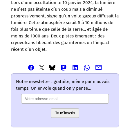
Lors d’une occultation le 10 janvier 2024, la lumière
ne s’est pas éteinte d’un coup mais a diminué
progressivement, signe qu’un voile gazeux diffusait la
lumière. Cette atmosphère serait 5 à 10 millions de
fois plus ténue que celle de la Terre… et âgée de
moins de 1000 ans. Deux pistes émergent : des
cryovolcans libérant des gaz internes ou l’impact
récent d’un objet.
Partager
Partager
Partager
Partager
Partager
Partager
Partager
cet
cet
cet
cet
cet
cet
cet
article
article
article
article
article
article
article
Notre newsletter : gratuite, même par mauvais
via
via
via
via
via
via
via
temps. On envoie quand on y pense…
Email
Facebook
Mastodon
Linkedin
Whatsapp
Bluesky
Twitter
–
–
–
–
–
–
–
Les
Les
Les
Les
Les
Les
Les
mots
mots
mots
mots
mots
Je m’inscris
mots
mots
ont
ont
ont
ont
ont
ont
ont
un
un
un
un
un
un
un