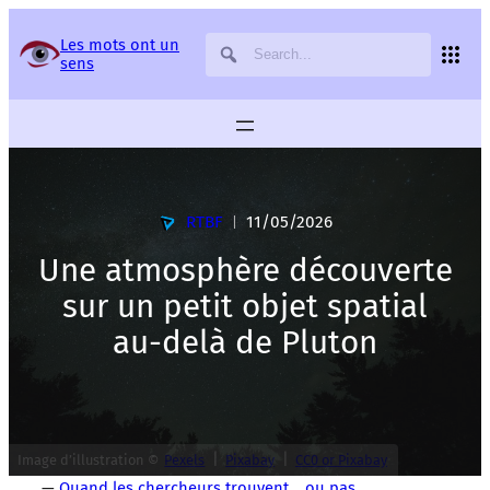
Panneau de gestion des services
Les mots ont un
sens
RTBF
11/05/2026
|
Une atmosphère découverte
sur un petit objet spatial
au-delà de Pluton
|
|
Image d’illustration ©
Pexels
Pixabay
CC0 or Pixabay
—
Quand les chercheurs trouvent… ou pas