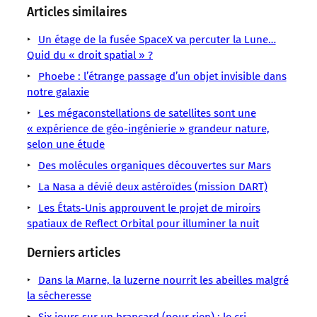
sens
sens
sens
sens
sens
sens
sens
Articles similaires
/
/
/
/
/
/
/
LMOUS
LMOUS
LMOUS
LMOUS
LMOUS
Un étage de la fusée SpaceX va percuter la Lune…
LMOUS
LMOUS
–
–
–
–
–
Quid du « droit spatial » ?
–
–
un
Astronomie
fine
forcer
Un
minuscule
Phoebe : l’étrange passage d’un objet invisible dans
Aux
objet
Espace
atmosphère,
les
caillou
notre galaxie
défie
limites
transneptunien
Recherche
inattendue,
astronomes
qui
les
du
Les mégaconstellations de satellites sont une
est
scientifique
pourrait
à
ne
lois
système
« expérience de géo-ingénierie » grandeur nature,
un
bien
revoir
manque
établies.
solaire,
selon une étude
corps
leurs
pas
Sa
un
Des molécules organiques découvertes sur Mars
céleste
modèles.
d’air.
objet
En
La Nasa a dévié deux astéroïdes (mission DART)
astronomie,
Les États-Unis approuvent le projet de miroirs
spatiaux de Reflect Orbital pour illuminer la nuit
Derniers articles
Dans la Marne, la luzerne nourrit les abeilles malgré
la sécheresse