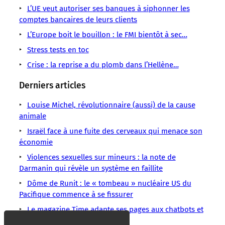
Union
d’euros
selon
résultats
perte
grandes
L’UE veut autoriser ses banques à siphonner les
européenne
d’ici
des
des
banques
comptes bancaires de leurs clients
la
responsables
L’Europe boit le bouillon : le FMI bientôt à sec…
Stress tests en toc
Crise : la reprise a du plomb dans l’Hellène…
Derniers articles
Louise Michel, révolutionnaire (aussi) de la cause
animale
Israël face à une fuite des cerveaux qui menace son
économie
Violences sexuelles sur mineurs : la note de
Darmanin qui révèle un système en faillite
Dôme de Runit : le « tombeau » nucléaire US du
Pacifique commence à se fissurer
Le magazine Time adapte ses pages aux chatbots et
y glisse des publicités