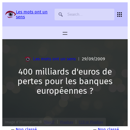
Panneau de gestion des services
Les mots ont un
sens
Les mots ont un sens
29/09/2009
|
400 milliards d'euros de
pertes pour les banques
européennes ?
|
|
Image d’illustration ©
704417
Pixabay
CC0 or Pixabay
—
Non classé
—
Non classé