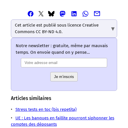
Partager
Partager
Partager
Partager
Partager
Partager
Partager
cet
cet
cet
cet
cet
cet
cet
article
article
article
article
article
Cet article est publié sous licence Creative
article
article
via
via
via
via
via
Commons CC BY‑ND 4.0.
via
via
Email
Facebook
Mastodon
Linkedin
Whatsapp
Bluesky
Twitter
–
–
–
–
–
Notre newsletter : gratuite, même par mauvais
–
–
Les
Les
Les
Les
Les
temps. On envoie quand on y pense…
Les
Les
mots
mots
mots
mots
mots
mots
mots
ont
ont
ont
ont
ont
ont
ont
un
un
un
un
un
un
un
sens
sens
Je m’inscris
sens
sens
sens
sens
sens
/
/
/
/
/
/
/
LMOUS
LMOUS
LMOUS
LMOUS
LMOUS
LMOUS
LMOUS
–
–
–
–
–
Articles similaires
–
–
« stress
Banques
sèche
fin
ayant
européennes
de
Stress tests en toc (bis repetita)
tests »
Europe
de
de
eu
pourraient
radio-
européens. L’hist
Union
400
l’année
connaissance
UE : Les banques en faillite pourront siphonner les
subir
télévision
européenne
milliards
prochaine,
des
comptes des déposants
une
22