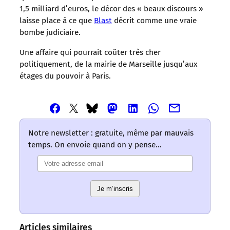
1,5 milliard d’euros, le décor des « beaux discours »
laisse place à ce que
Blast
décrit comme une vraie
bombe judiciaire.
Une affaire qui pourrait coûter très cher
politiquement, de la mairie de Marseille jusqu’aux
étages du pouvoir à Paris.
Partager
Partager
Partager
Partager
Partager
Partager
Partager
cet
cet
cet
cet
cet
cet
cet
article
article
article
article
article
article
article
Notre newsletter : gratuite, même par mauvais
via
via
via
via
via
via
via
temps. On envoie quand on y pense…
Email
Facebook
Mastodon
Linkedin
Whatsapp
Bluesky
Twitter
–
–
–
–
–
–
–
Les
Les
Les
Les
Les
Les
Les
mots
mots
mots
mots
mots
Je m’inscris
mots
mots
ont
ont
ont
ont
ont
ont
ont
un
un
un
un
un
un
un
sens
sens
sens
sens
sens
sens
sens
Articles similaires