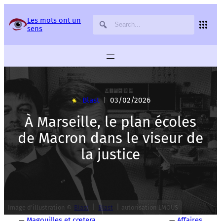
Panneau de gestion des services
Les mots ont un
sens
Blast
03/02/2026
|
À Marseille, le plan écoles
de Macron dans le viseur de
la justice
|
|
Image d’illustration ©
Blast
Blast
autorisation LMOUS
—
Magouilles et cœtera
—
Affaires