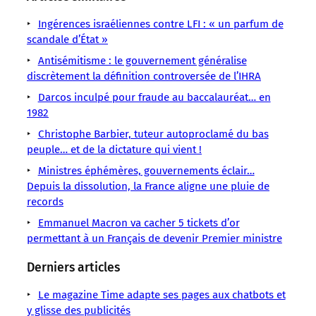
/
/
/
/
/
/
/
LMOUS
LMOUS
LMOUS
LMOUS
LMOUS
Ingérences israéliennes contre LFI : « un parfum de
LMOUS
LMOUS
–
–
–
–
–
scandale d’État »
–
–
1,5
Benoît
le
justice.
démissions
un
Antisémitisme : le gouvernement généralise
Justice
milliard
Payan
plan
Favoritisme,
:
discrètement la définition controversée de l’IHRA
symbole
Marseille
de
Éducation
écoles
marchés
le
de
Politique
Darcos inculpé pour fraude au baccalauréat… en
doutes.
Emmanuel
est
contestés,
décor
renouveau
Présenté
1982
À
Macron
dans
tombe
pour
comme
Christophe Barbier, tuteur autoproclamé du bas
Marseille,
le
brutalement.
Marseille,
peuple… et de la dictature qui vient !
le
viseur
de
Ministres éphémères, gouvernements éclair…
la
Depuis la dissolution, la France aligne une pluie de
records
Emmanuel Macron va cacher 5 tickets d’or
permettant à un Français de devenir Premier ministre
Derniers articles
Le magazine Time adapte ses pages aux chatbots et
y glisse des publicités