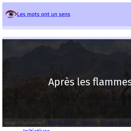
Panneau de gestion des services
Les mots ont un sens
Après les flammes
Image d’illustration ©
TerriAnneAllen
|
Pixabay
|
CC0 or Pixabay