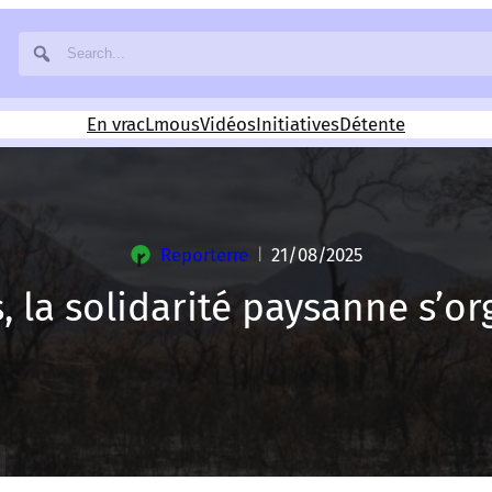
En vrac
Lmous
Vidéos
Initiatives
Détente
Reporterre
21/08/2025
|
, la solidarité paysanne s’or