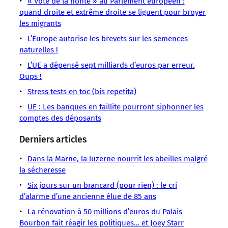
« Vote de la honte » au Parlement européen :
Violence
Parlement
malgré
Grève
des
Europe,
sociale
quand droite et extrême droite se liguent pour broyer
Violences
les
se
les migrants
annonces
détériore
L’Europe autorise les brevets sur les semences
naturelles !
L’UE a dépensé sept milliards d’euros par erreur.
Oups !
Stress tests en toc (bis repetita)
UE : Les banques en faillite pourront siphonner les
comptes des déposants
Derniers articles
Dans la Marne, la luzerne nourrit les abeilles malgré
la sécheresse
Six jours sur un brancard (pour rien) : le cri
d’alarme d’une ancienne élue de 85 ans
La rénovation à 50 millions d’euros du Palais
Bourbon fait réagir les politiques… et Joey Starr