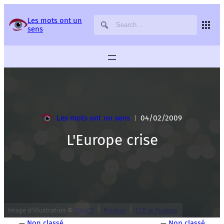
Panneau de gestion des services
Les mots ont un
sens
Les mots ont un sens
04/02/2009
|
L'Europe crise
|
|
Image d’illustration ©
704417
Pixabay
CC0 or Pixabay
—
Non classé
—
Non classé