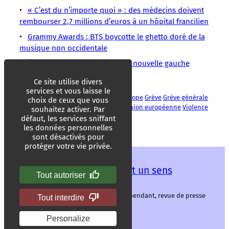
« C’est du n’importe quoi » : des médecins doivent
rembourser 2,7 millions d’euros à un hôpital francilien
Grammy Awards : BTS boycotte le ghetto doré de la
musique non occidentale
États-Unis : Abdul El-Sayed, la nouvelle gauche
radicale à l’assaut du Michigan
Ce site utilise divers
services et vous laisse le
Commission européenne
Émeutes
Europe
Grève
Grève générale
choix de ceux que vous
Manifestation
Parlement européen
Union européenne
Violence
souhaitez activer. Par
Violences policières
défaut, les services sniffant
les données personnelles
sont désactivés pour
protéger votre vie privée.
Les mots ont un sens
Tout autoriser
Les mots ont un sens, média libre et indépendant, revue de presse
Tout interdire
alternative.
Personalize