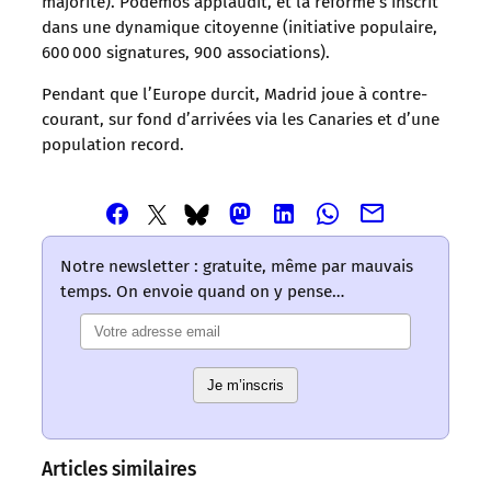
majorité). Podemos applaudit, et la réforme s’inscrit
dans une dynamique citoyenne (initiative populaire,
600 000 signatures, 900 associations).
Pendant que l’Europe durcit, Madrid joue à contre-
courant, sur fond d’arrivées via les Canaries et d’une
population record.
Partager
Partager
Partager
Partager
Partager
Partager
Partager
cet
cet
cet
cet
cet
cet
cet
article
article
article
article
article
article
article
Notre newsletter : gratuite, même par mauvais
via
via
via
via
via
via
via
temps. On envoie quand on y pense…
Email
Facebook
Mastodon
Linkedin
Whatsapp
Bluesky
Twitter
–
–
–
–
–
–
–
Les
Les
Les
Les
Les
Les
Les
mots
mots
mots
mots
mots
Je m’inscris
mots
mots
ont
ont
ont
ont
ont
ont
ont
un
un
un
un
un
un
un
sens
sens
sens
sens
sens
sens
sens
Articles similaires
/
/
/
/
/