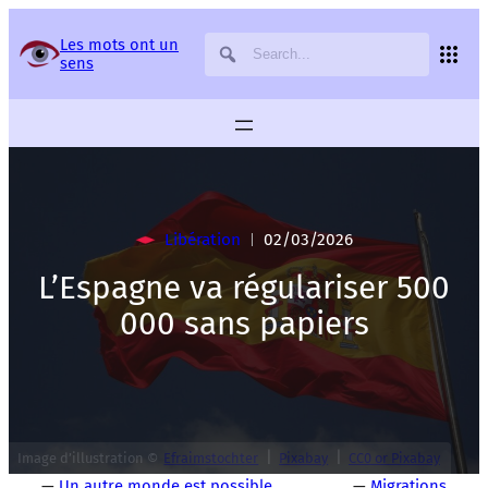
Panneau de gestion des services
Les mots ont un
sens
Libération
02/03/2026
|
L’Espagne va régulariser 500
000 sans papiers
|
|
Image d’illustration ©
Efraimstochter
Pixabay
CC0 or Pixabay
—
Un autre monde est possible
—
Migrations