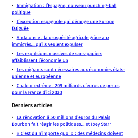
/
/
LMOUS
LMOUS
LMOUS
LMOUS
LMOUS
Immigration : l’Espagne, nouveau punching-ball
LMOUS
LMOUS
–
–
–
–
–
politique
–
–
marché
Économie
pourraient
Pas
un
européenne
L’exception espagnole qui dérange une Europe
Pedro
du
Espagne
sortir
par
calcul
fatiguée
Un
Sánchez
travail.
Immigration
de
grand
assumé :
demi-
Sans-
Andalousie : la prospérité agricole grâce aux
L’Espagne
Migrations
l’ombre
élan
économie,
million
papiers
immigrés… qu’ils veulent expulser
veut
en
romantique,
démographie,
de
Travail
Les expulsions massives de sans-papiers
lancer
Espagne.
mais
personnes
Union
affaiblissent l’économie US
par
Les migrants sont nécessaires aux économies états-
unienne et européenne
Chaleur extrême : 209 milliards d’euros de pertes
pour la France d’ici 2030
Derniers articles
La rénovation à 50 millions d’euros du Palais
Bourbon fait réagir les politiques… et Joey Starr
« C’est du n’importe quoi » : des médecins doivent