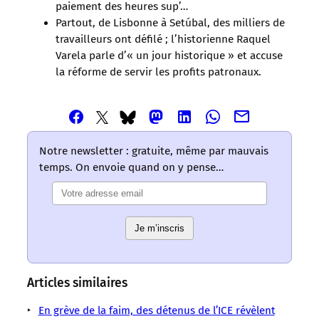
paiement des heures sup’…
Partout, de Lisbonne à Setúbal, des milliers de
travailleurs ont défilé ; l’historienne Raquel
Varela parle d’« un jour historique » et accuse
la réforme de servir les profits patronaux.
Partager
Partager
Partager
Partager
Partager
Partager
Partager
cet
cet
cet
cet
cet
cet
cet
article
article
article
article
article
article
article
Notre newsletter : gratuite, même par mauvais
via
via
via
via
via
via
via
temps. On envoie quand on y pense…
Email
Facebook
Mastodon
Linkedin
Whatsapp
Bluesky
Twitter
–
–
–
–
–
–
–
Les
Les
Les
Les
Les
Les
Les
mots
mots
mots
mots
mots
Je m’inscris
mots
mots
ont
ont
ont
ont
ont
ont
ont
un
un
un
un
un
un
un
sens
sens
sens
sens
sens
sens
sens
Articles similaires
/
/
/
/
/
/
/
LMOUS
LMOUS
LMOUS
LMOUS
LMOUS
En grève de la faim, des détenus de l’ICE révèlent
LMOUS
LMOUS