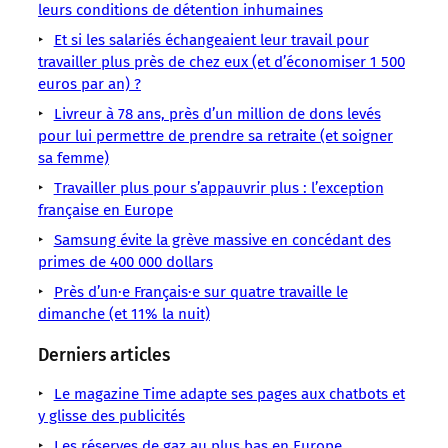
–
–
–
–
–
leurs conditions de détention inhumaines
–
–
50h
Conditions
de
ont
une
de
Et si les salariés échangeaient leur travail pour
Manifestation
et
de
3
mis
réforme
travailler plus près de chez eux (et d’économiser 1 500
travail
Portugal
contrats
travail
millions
le
qui
euros par an) ?
Travail
Précarité
précaires,
Grève
de
Portugal
promet
Jeudi
Temps
Livreur à 78 ans, près d’un million de dons levés
le
Initiatives
travailleurs
à
des
11
pour lui permettre de prendre sa retraite (et soigner
pays
(sur
l’arrêt.
semaines
décembre,
sa femme)
a
5,5)
Face
de
plus
Travailler plus pour s’appauvrir plus : l’exception
répondu
à
française en Europe
Samsung évite la grève massive en concédant des
primes de 400 000 dollars
Près d’un·e Français·e sur quatre travaille le
dimanche (et 11% la nuit)
Derniers articles
Le magazine Time adapte ses pages aux chatbots et
y glisse des publicités
Les réserves de gaz au plus bas en Europe