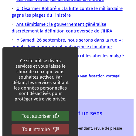
« Désarmer Bolloré » : la lutte contre le milliardaire
gagne les plages du Finistère
Antisémitisme : le gouvernement généralise
discrètement la définition controversée de l’IHRA
« Samedi 26 septembre, nous serons dans la rue » :
appel citoyen pour un plan d’urgence climatique
Dans la Marne, la luzerne nourrit les abeilles malgré
Ce site utilise divers
la sécheresse
services et vous laisse le
choix de ceux que vous
Conditions de travail
Grève
Initiatives
Manifestation
Portugal
souhaitez activer. Par
Précarité
Temps de travail
Travail
défaut, les services sniffant
les données personnelles
sont désactivés pour
protéger votre vie privée.
Les mots ont un sens
Tout autoriser
Les mots ont un sens, média libre et indépendant, revue de presse
Tout interdire
alternative.