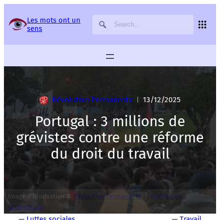
Panneau de gestion des services
Les mots ont un
sens
Révolution Permanente
13/12/2025
|
Portugal : 3 millions de
grévistes contre une réforme
du droit du travail
|
Image d’illustration ©
Révolution Permanente
Révolution
Permanente
—
Luttes sociales
—
Travail