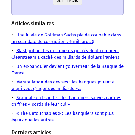
sens
sens
Je m’inscris
sens
sens
sens
sens
sens
/
/
/
/
/
/
/
LMOUS
LMOUS
LMOUS
LMOUS
LMOUS
LMOUS
LMOUS
–
–
–
–
–
Articles similaires
–
–
Banques
faux…
et
disait
rire,
Une filiale de Goldman Sachs plaide coupable dans
Économie
dans
liens
Raymond
n’est
un scandale de corruption : 6 milliards $
Finance
le
:
Devos.
pas
« Qui
monde
telegraph.co.uk,
Blast publie des documents qui révèlent comment
Ce
sûr
prête
financier
finance.blog.lemonde.fr, onl
Clearstream a caché des milliards de dollars iraniens
qui
d’être
à
!
est
remboursé »,
Un ex-banquier devient gouverneur de la Banque de
[Sources
évidemment
France
Manipulation des devises : les banques jouent à
« qui veut gruger des milliards »…
Scandale en Irlande : des banquiers sauvés par des
chiffres « sortis de leur cul »
« The untouchables » : Les banquiers sont plus
égaux que les autres…
Derniers articles