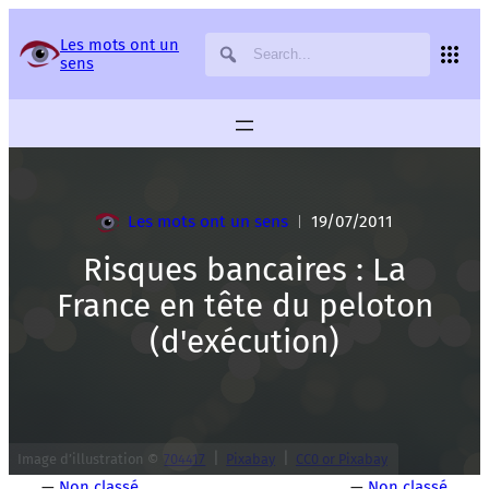
Panneau de gestion des services
Les mots ont un
sens
Les mots ont un sens
19/07/2011
|
Risques bancaires : La
France en tête du peloton
(d'exécution)
|
|
Image d’illustration ©
704417
Pixabay
CC0 or Pixabay
—
Non classé
—
Non classé