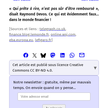
«
Qui prête à rire, n’est pas sûr d’être remboursé
»,
disait Raymond Devos. Ce qui est évidemment faux…
dans le monde financier !
[Sources et liens :
telegraph.co.uk
,
finance.blog.lemonde.fr
,
online.wsj.com
,
eba.europa.eu
,
lefigaro.fr
]
Partager
Partager
Partager
Partager
Partager
Partager
Partager
cet
cet
cet
cet
cet
cet
cet
article
article
article
article
article
Cet article est publié sous licence Creative
article
article
via
via
via
via
via
Commons CC BY‑ND 4.0.
via
via
Email
Facebook
Mastodon
Linkedin
Whatsapp
Bluesky
Twitter
–
–
–
–
–
Notre newsletter : gratuite, même par mauvais
–
–
Les
Les
Les
Les
Les
temps. On envoie quand on y pense…
Les
Les
mots
mots
mots
mots
mots
mots
mots
ont
ont
ont
ont
ont
ont
ont
un
un
un
un
un
un
un